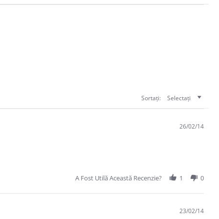
Sortați:
Selectați
26/02/14
A Fost Utilă Această Recenzie?
1
0
23/02/14