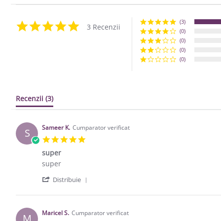
(3)
5.0 star rating
3 Recenzii
(0)
(0)
(0)
(0)
Recenzii
(3)
Sameer K.
Cumparator verificat
S
5.0 star rating
super
Review by Sameer K. on 26 Feb 2014
review stating super
super
' Share Review by Sameer K. on 26 Feb
Distribuie
Maricel S.
Cumparator verificat
M