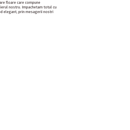
care floare care compune
lierul nostru. Impachetam totul cu
od elegant, prin mesagerii nostri