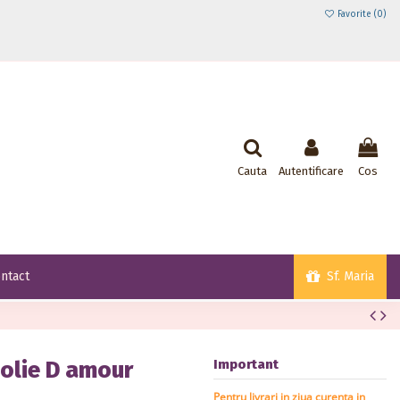
Favorite (
0
)
Cauta
Autentificare
Cos
Sf. Maria
ntact
Jolie D amour
Important
Pentru livrari in ziua curenta in