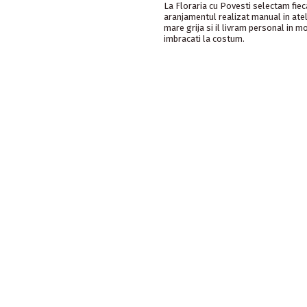
La Floraria cu Povesti selectam fie
aranjamentul realizat manual in ate
mare grija si il livram personal in m
imbracati la costum.