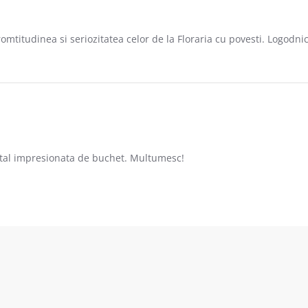
romtitudinea si seriozitatea celor de la Floraria cu povesti. Logod
2014
otal impresionata de buchet. Multumesc!
2014