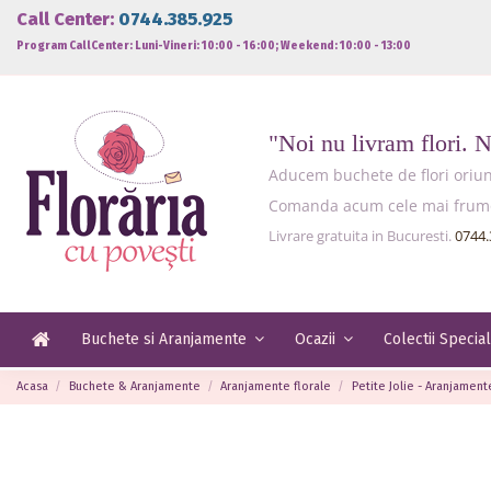
Call Center:
0744.385.925
Program CallCenter: Luni-Vineri: 10:00 - 16:00; Weekend: 10:00 - 13:00
"Noi nu livram flori. 
Aducem buchete de flori oriund
Comanda acum cele mai frumoas
Livrare gratuita in Bucuresti.
0744.
Buchete si Aranjamente
Ocazii
Colectii Specia
Acasa
Buchete & Aranjamente
Aranjamente florale
Petite Jolie - Aranjamen