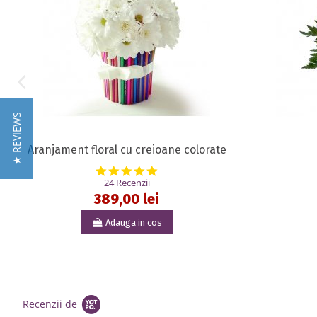
★ REVIEWS
Aranjament floral cu creioane colorate
5.0 star rating
24 Recenzii
389,00 lei
Adauga in cos
Recenzii de