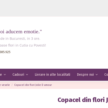
Noi aducem emotie."
e in Bucuresti, in 3 ore.
e flori in Cutia cu Povesti!
385.925
Livrare in alte localitati
Co
le
Cadouri
Despre noi
te vesele
Copacel din flori Jolie D amour
Copacel din flori 