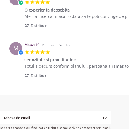
5.0 star rating
O experienta deosebita
Review by Maricel S. on 23 Feb 2014
review stating O experienta deosebita
Merita incercat macar o data sa te poti convinge de p
' Share Review by Maricel S. on 23 Feb 
Distribuie
Maricel S.
Recenzent Verificat
M
5.0 star rating
seriozitate si promtitudine
Review by Maricel S. on 17 Feb 2014
review stating seriozitate si promtitudine
Totul a decurs conform planului, persoana a ramas t
' Share Review by Maricel S. on 17 Feb 
Distribuie
Te poți dezabona oricând, tot ce trebuie sa faci e să ne contactezi prin email.