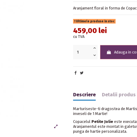
Aranjament floral in forma de Copace
Ultimele produse in stoc
459,00 lei
cu TVA
Adauga in co
Descriere
Detalii produs
Marturiseste-ti dragostea de Martis
inveseli de 1 Martie!
Copacelul
Petite Jolie
este executat
Aranjamentul este montat in galetusa
punga de hartie personalizata.