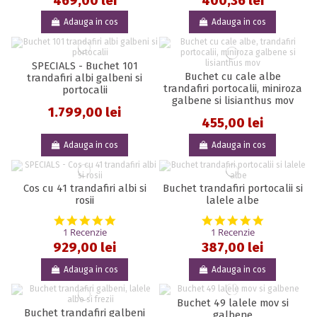
469,00 lei
400,36 lei
Adauga in cos
Adauga in cos
SPECIALS - Buchet 101
Buchet cu cale albe
trandafiri albi galbeni si
trandafiri portocalii, miniroza
portocalii
galbene si lisianthus mov
1.799,00 lei
455,00 lei
Adauga in cos
Adauga in cos
Cos cu 41 trandafiri albi si
Buchet trandafiri portocalii si
rosii
lalele albe
5.0 star rating
5.0 star rat
1 Recenzie
1 Recenzie
929,00 lei
387,00 lei
Adauga in cos
Adauga in cos
Buchet 49 lalele mov si
Buchet trandafiri galbeni
galbene