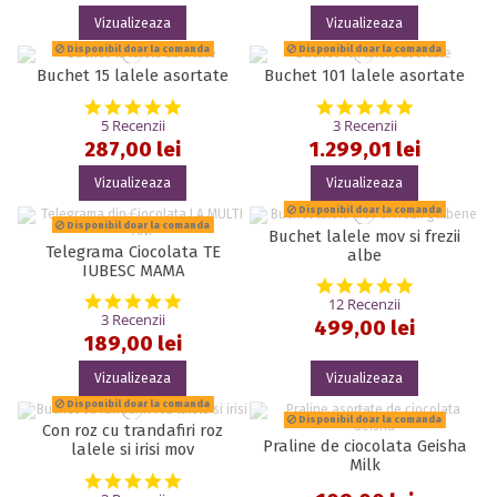
Vizualizeaza
Vizualizeaza
Disponibil doar la comanda
Disponibil doar la comanda
Buchet 15 lalele asortate
Buchet 101 lalele asortate
5.0 star rating
5.0 star rat
5 Recenzii
3 Recenzii
287,00 lei
1.299,01 lei
Vizualizeaza
Vizualizeaza
Disponibil doar la comanda
Disponibil doar la comanda
Buchet lalele mov si frezii
Telegrama Ciocolata TE
albe
IUBESC MAMA
5.0 star rat
5.0 star rating
12 Recenzii
3 Recenzii
499,00 lei
189,00 lei
Vizualizeaza
Vizualizeaza
Disponibil doar la comanda
Disponibil doar la comanda
Con roz cu trandafiri roz
Praline de ciocolata Geisha
lalele si irisi mov
Milk
5.0 star rating