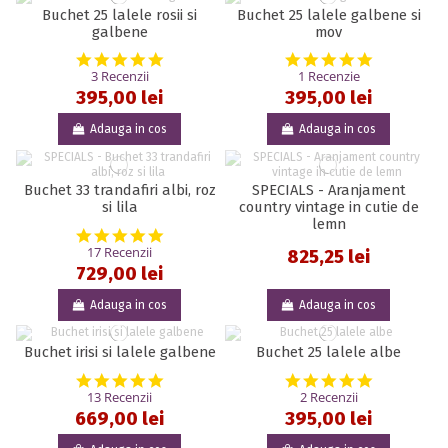
Buchet 25 lalele rosii si
Buchet 25 lalele galbene si
galbene
mov
5.0 star rating
5.0 star rat
3 Recenzii
1 Recenzie
395,00 lei
395,00 lei
Adauga in cos
Adauga in cos
Buchet 33 trandafiri albi, roz
SPECIALS - Aranjament
si lila
country vintage in cutie de
lemn
5.0 star rating
17 Recenzii
825,25 lei
729,00 lei
Adauga in cos
Adauga in cos
Buchet irisi si lalele galbene
Buchet 25 lalele albe
5.0 star rating
5.0 star rat
13 Recenzii
2 Recenzii
669,00 lei
395,00 lei