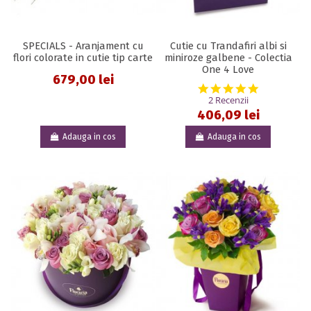
SPECIALS - Aranjament cu
Cutie cu Trandafiri albi si
flori colorate in cutie tip carte
miniroze galbene - Colectia
One 4 Love
679,00 lei
5.0 star rat
2 Recenzii
406,09 lei
Adauga in cos
Adauga in cos