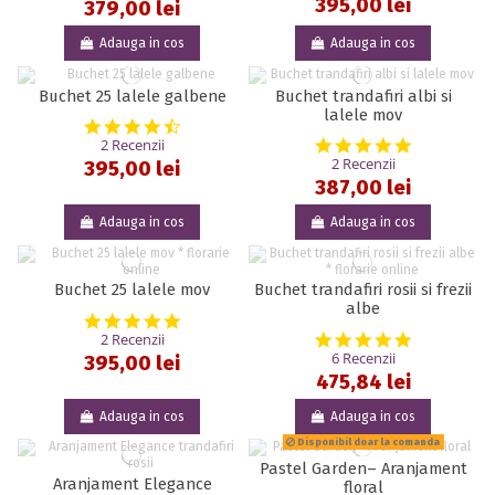
395,00 lei
379,00 lei
Adauga in cos
Adauga in cos
Buchet 25 lalele galbene
Buchet trandafiri albi si
lalele mov
4.5 star rating
5.0 star rat
2 Recenzii
2 Recenzii
395,00 lei
387,00 lei
Adauga in cos
Adauga in cos
Buchet 25 lalele mov
Buchet trandafiri rosii si frezii
albe
5.0 star rating
5.0 star rat
2 Recenzii
6 Recenzii
395,00 lei
475,84 lei
Adauga in cos
Adauga in cos
Disponibil doar la comanda
Pastel Garden– Aranjament
Aranjament Elegance
floral