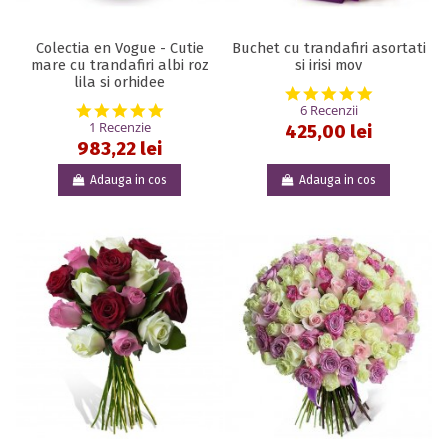
Colectia en Vogue - Cutie
Buchet cu trandafiri asortati
mare cu trandafiri albi roz
si irisi mov
lila si orhidee
5.0 star rat
5.0 star rating
6 Recenzii
1 Recenzie
425,00 lei
983,22 lei
Adauga in cos
Adauga in cos