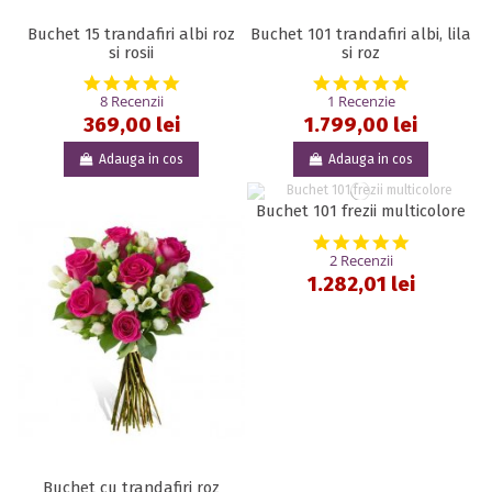
Buchet 15 trandafiri albi roz
Buchet 101 trandafiri albi, lila
si rosii
si roz
5.0 star rating
5.0 star rat
8 Recenzii
1 Recenzie
369,00 lei
1.799,00 lei
Adauga in cos
Adauga in cos
Buchet 101 frezii multicolore
5.0 star rat
2 Recenzii
1.282,01 lei
Buchet cu trandafiri roz