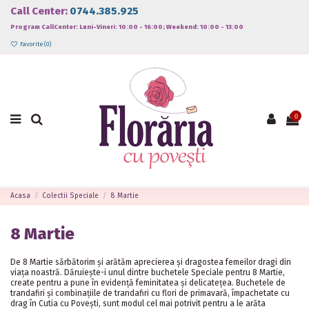
Call Center:
0744.385.925
Program CallCenter: Luni-Vineri: 10:00 - 16:00; Weekend: 10:00 - 13:00
Favorite (
0
)
0
Acasa
Colectii Speciale
8 Martie
8 Martie
De 8 Martie sărbătorim și arătăm aprecierea și dragostea femeilor dragi din
viața noastră. Dăruiește-i unul dintre buchetele Speciale pentru 8 Martie,
create pentru a pune în evidență feminitatea și delicatețea. Buchetele de
trandafiri și combinațiile de trandafiri cu flori de primavară, împachetate cu
drag în Cutia cu Povești, sunt modul cel mai potrivit pentru a le arăta