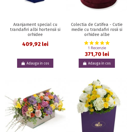
Aranjament special cu
Colectia de Catifea - Cutie
trandafiri albi hortensii si
medie cu trandafiri rosii si
orhidee
orhidee albe
5.0 star rat
409,92 lei
1 Recenzie
371,70 lei
Adauga in cos
Adauga in cos