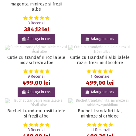
magenta miniroze si frezii
albe
5.0 star rating
3 Recenzii
384,12 lei
Adauga in cos
Adauga in cos
Cutie cu trandafiri roz lalele
Cutie cu trandafiri albi lalele
mov si frezii albe
roz si frezii multicolore
5.0 star rating
5.0 star rat
9 Recenzii
1 Recenzie
499,00 lei
499,00 lei
Adauga in cos
Adauga in cos
Buchet trandafiri rosii lalele
Buchet trandafiri lila,
si frezii albe
miniroze si orhidee
5.0 star rating
5.0 star rat
3 Recenzii
11 Recenzii