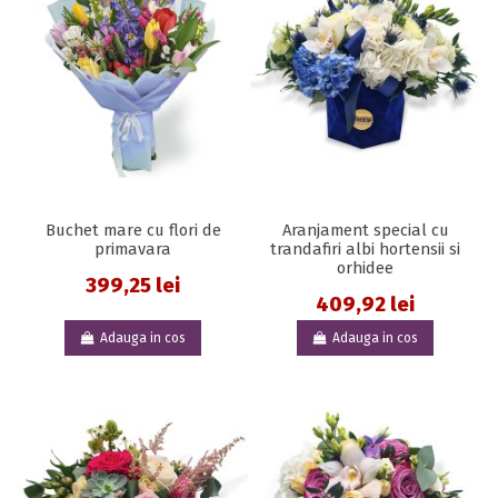
Buchet mare cu flori de
Aranjament special cu
primavara
trandafiri albi hortensii si
orhidee
399,25 lei
409,92 lei
Adauga in cos
Adauga in cos