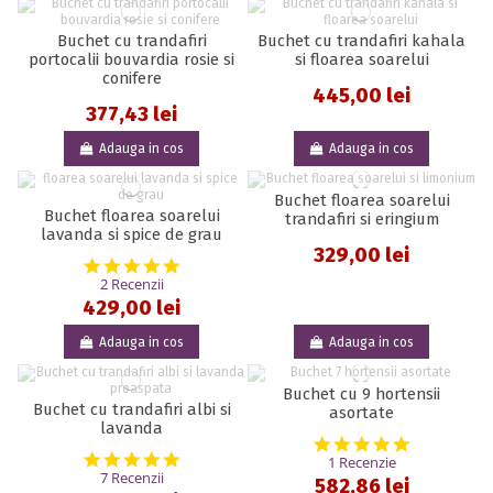
Buchet cu trandafiri
Buchet cu trandafiri kahala
portocalii bouvardia rosie si
si floarea soarelui
conifere
445,00 lei
377,43 lei
Adauga in cos
Adauga in cos
Buchet floarea soarelui
Buchet floarea soarelui
trandafiri si eringium
lavanda si spice de grau
329,00 lei
5.0 star rating
2 Recenzii
429,00 lei
Adauga in cos
Adauga in cos
Buchet cu 9 hortensii
Buchet cu trandafiri albi si
asortate
lavanda
5.0 star rat
5.0 star rating
1 Recenzie
7 Recenzii
582,86 lei