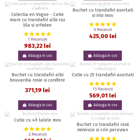
Buchet cu trandafiri asortati
Colectia en Vogue - Cutie
si irisi mov
mare cu trandafiri albi roz
5.0 star rat
lila si orhidee
6 Recenzii
5.0 star rating
425,00 lei
1 Recenzie
983,22 lei
Adauga in cos
Adauga in cos
Buchet cu trandafiri albi
Cutie cu 25 trandafiri asortati
bouvardia rosie si conifere
5.0 star rat
15 Recenzii
371,19 lei
569,01 lei
Adauga in cos
Adauga in cos
Cutie cu 49 lalele mov
Buchet cu trandafiri rosii
5.0 star rating
miniroze si crin peruvian
2 Recenzii
5.0 star rat