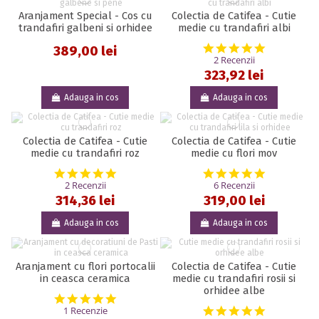
Aranjament Special - Cos cu
Colectia de Catifea - Cutie
trandafiri galbeni si orhidee
medie cu trandafiri albi
5.0 star rat
389,00 lei
2 Recenzii
323,92 lei
Adauga in cos
Adauga in cos
Colectia de Catifea - Cutie
Colectia de Catifea - Cutie
medie cu trandafiri roz
medie cu flori mov
5.0 star rating
4.8 star rat
2 Recenzii
6 Recenzii
314,36 lei
319,00 lei
Adauga in cos
Adauga in cos
Aranjament cu flori portocalii
Colectia de Catifea - Cutie
in ceasca ceramica
medie cu trandafiri rosii si
orhidee albe
5.0 star rating
5.0 star rat
1 Recenzie