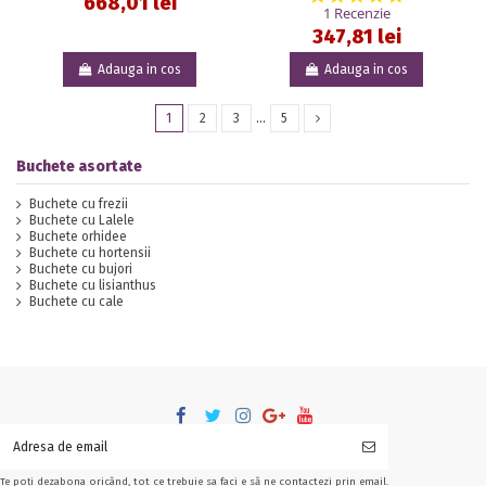
668,01 lei
1 Recenzie
347,81 lei
Adauga in cos
Adauga in cos
1
2
3
…
5
Buchete asortate
Buchete cu frezii
Buchete cu Lalele
Buchete orhidee
Buchete cu hortensii
Buchete cu bujori
Buchete cu lisianthus
Buchete cu cale
Te poți dezabona oricând, tot ce trebuie sa faci e să ne contactezi prin email.