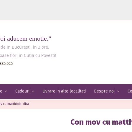
Noi aducem emotie."
e in Bucuresti, in 3 ore.
e flori in Cutia cu Povesti!
385.925
Livrare in alte localitati
Co
le
Cadouri
Despre noi
v cu matthiola alba
Con mov cu matth