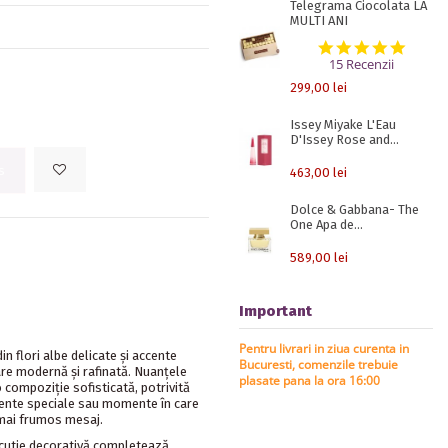
Telegrama Ciocolata LA
MULTI ANI
5.0 st
15 Recenzii
299,00 lei
Issey Miyake L'Eau
D'Issey Rose and...
s
463,00 lei
Dolce & Gabbana- The
One Apa de...
589,00 lei
Important
Pentru livrari in ziua curenta in
in flori albe delicate și accente
Bucuresti, comenzile trebuie
are modernă și rafinată. Nuanțele
plasate pana la ora 16:00
 compoziție sofisticată, potrivită
mente speciale sau momente în care
 mai frumos mesaj.
 cutie decorativă completează