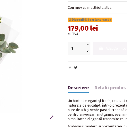
Con mov cu matthiola alba
Disponibil doar la comanda
179,00 lei
cu TVA
Adauga in co
Descriere
Detalii produs
Un buchet elegant și fresh, realizat d
naturale de eucalipt, într-o prezent
pure de alb și verde pastel creează o
pentru aniversări, mulțumiri, eveni
simplitatea elegantă transmite cel
Ambalajul modern și prezentarea în