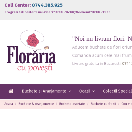
Call Center:
0744.385.925
Program CallCenter: Luni-Vineri: 10:00 - 16:00; Weekend: 10:00 - 13:00
"Noi nu livram flori. 
Aducem buchete de flori oriund
Comanda acum cele mai frumoas
Livrare gratuita in Bucuresti.
0744.
Buchete si Aranjamente
Ocazii
Colectii Specia
Acasa
Buchete & Aranjamente
Buchete asortate
Buchete cu frezii
Con mo