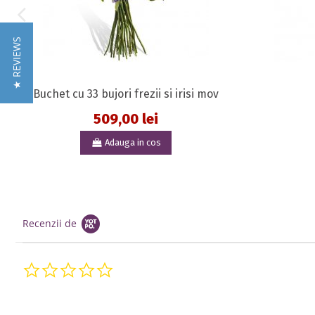
★ REVIEWS
Buchet cu 33 bujori frezii si irisi mov
509,00 lei
Adauga in cos
Recenzii de
0.0 star rating