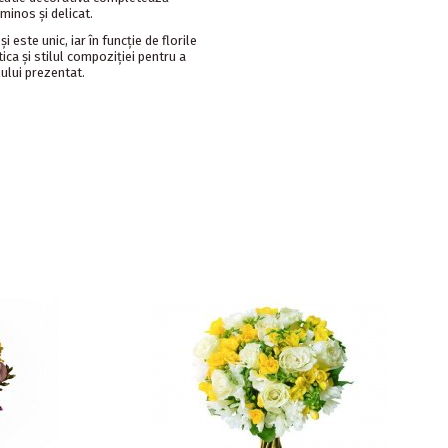
minos și delicat.
 este unic, iar în funcție de florile
ca și stilul compoziției pentru a
ului prezentat.
P