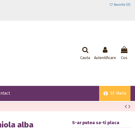
Favorite (
0
)
Cauta
Autentificare
Cos
Sf. Maria
ntact
S-ar putea sa-ti placa
iola alba