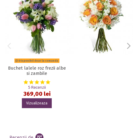
Disponibil doar la comanda
Buchet lalele roz frezii albe
si zambile
5.0 star rating
5 Recenzii
369,00 lei
Vizualizeaza
Recenzii de