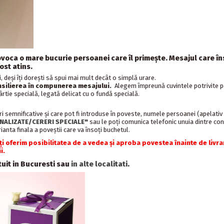
a provoca o mare bucurie persoanei care îl primeşte. Mesajul care
ost atins.
, deşi îţi doreşti să spui mai mult decât o simplă urare.
silierea în compunerea mesajului.
Alegem împreună cuvintele potrivite pe
tie specială, legată delicat cu o fundă specială.
i semnificative și care pot fi introduse în poveste, numele persoanei (apelativ
ALIZATE/CERERI SPECIALE"
sau le poți comunica telefonic unuia dintre cons
anta finala a poveștii care va însoți buchetul.
iți oferim posibilitatea de a vedea și aproba povestea înainte de livr
i.
atuit in Bucuresti sau
in alte localitati
.