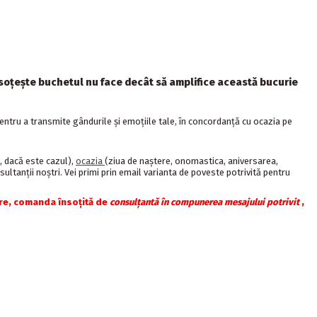
 însoţeşte buchetul nu face decât să amplifice această bucurie
ntru a transmite gândurile şi emoţiile tale, în concordanţă cu ocazia pe
 , dacă este cazul),
ocazia
(ziua de naștere, onomastica, aniversarea,
ultanții noștri. Vei primi prin email varianta de poveste potrivită pentru
are, comanda însoțită de
consulțantă în compunerea mesajului potrivit
,