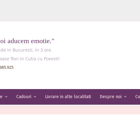
Noi aducem emotie."
e in Bucuresti, in 3 ore.
e flori in Cutia cu Povesti!
385.925
Livrare in alte localitati
Co
le
Cadouri
Despre noi