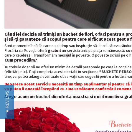
Când iei decizia să trimiţi un buchet de flori, o faci pentru 
şi să-ţi garanteze că scopul pentru care ai făcut acest gest a f
Sunt momente însă, în care nu ai timp sau inspiraţie să-i scrii câteva rânduri
Florăria cu Poveşti oferă
gratuit
un serviciu unic pe piaţa românească:
con
care o celebrezi. Transformăm mesajul în poveste. O poveste scrisă pe o hâr
Cum procedăm?
Tu trebuie doar să ne oferi un minim de detalii personale pe care le consider
felicitări, etc). Poți completa aceste detalii în secțiunea
"BUCHETE PERSON
tine, vei putea adăuga eventuale observații sau sugestii pentru a hotărâ vari
Deoarece acest serviciu necesită un timp suplimentar și pentru că 
va putea fi onorată începând cu ziua următoare confirmării comenzi
★ REVIEWS
Alege acum un
buchet
din oferta noastra si noi il vom livra gr