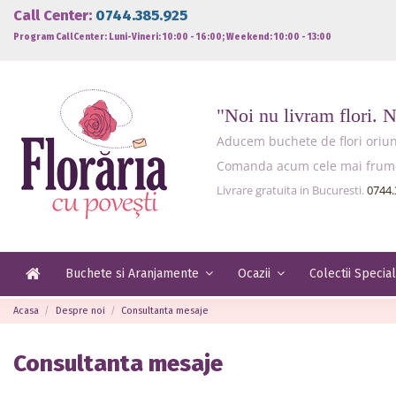
Call Center:
0744.385.925
Program CallCenter: Luni-Vineri: 10:00 - 16:00; Weekend: 10:00 - 13:00
"Noi nu livram flori. 
Aducem buchete de flori oriund
Comanda acum cele mai frumoas
Livrare gratuita in Bucuresti.
0744.
Buchete si Aranjamente
Ocazii
Colectii Specia
Acasa
Despre noi
Consultanta mesaje
Consultanta mesaje