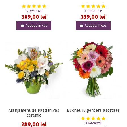
5.0 star rating
5.0 star rat
3 Recenzii
1 Recenzie
369,00 lei
339,00 lei
Adauga in cos
Adauga in cos
Aranjament de Pasti in vas
Buchet 15 gerbera asortate
ceramic
5.0 star rat
3 Recenzii
289,00 lei