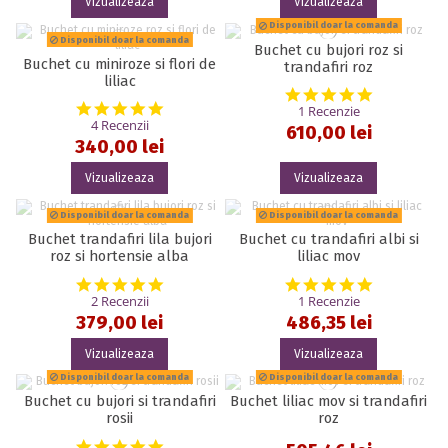
Vizualizeaza
Vizualizeaza
Disponibil doar la comanda
Disponibil doar la comanda
Buchet cu bujori roz si
Buchet cu miniroze si flori de
trandafiri roz
liliac
5.0 star rat
5.0 star rating
1 Recenzie
4 Recenzii
610,00 lei
340,00 lei
Vizualizeaza
Vizualizeaza
Disponibil doar la comanda
Disponibil doar la comanda
Buchet trandafiri lila bujori
Buchet cu trandafiri albi si
roz si hortensie alba
liliac mov
5.0 star rating
5.0 star rat
2 Recenzii
1 Recenzie
379,00 lei
486,35 lei
Vizualizeaza
Vizualizeaza
Disponibil doar la comanda
Disponibil doar la comanda
Buchet cu bujori si trandafiri
Buchet liliac mov si trandafiri
rosii
roz
5.0 star rating