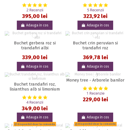
5.0 star rating
5.0 star rat
2 Recenzii
5 Recenzii
395,00 lei
323,92 lei
Adauga in cos
Adauga in cos
Buchet gerbera roz si
Buchet crin peruvian si
trandafiri albi
trandafiri roz
339,00 lei
369,78 lei
Adauga in cos
Adauga in cos
Money tree - Arborele banilor
Buchet trandafiri roz,
5.0 star rat
lisianthus alb si limonium
1 Recenzie
5.0 star rating
229,00 lei
4 Recenzii
349,00 lei
Adauga in cos
Adauga in cos
Disponibil doar la comanda
Disponibil doar la comanda