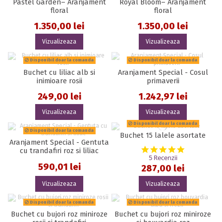
Pastel Garden– Aranjament
Royal Bloom– Aranjament
floral
floral
1.350,00 lei
1.350,00 lei
Vizualizeaza
Vizualizeaza
Disponibil doar la comanda
Disponibil doar la comanda
Buchet cu liliac alb si
Aranjament Special - Cosul
inimioare rosii
primaverii
249,00 lei
1.242,97 lei
Vizualizeaza
Vizualizeaza
Disponibil doar la comanda
Disponibil doar la comanda
Buchet 15 lalele asortate
Aranjament Special - Gentuta
5.0 star rat
cu trandafiri roz si liliac
5 Recenzii
590,01 lei
287,00 lei
Vizualizeaza
Vizualizeaza
Disponibil doar la comanda
Disponibil doar la comanda
Buchet cu bujori roz miniroze
Buchet cu bujori roz miniroze