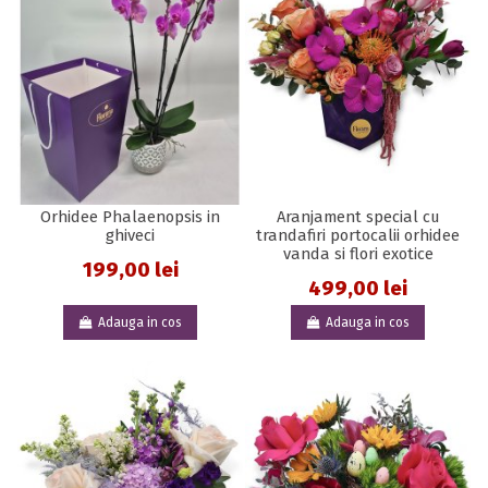
Orhidee Phalaenopsis in
Aranjament special cu
ghiveci
trandafiri portocalii orhidee
vanda si flori exotice
199,00 lei
499,00 lei
Adauga in cos
Adauga in cos