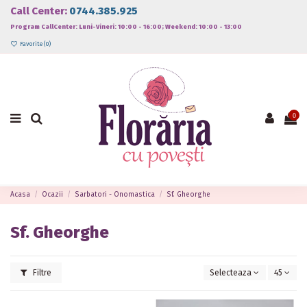
Call Center:
0744.385.925
Program CallCenter: Luni-Vineri: 10:00 - 16:00; Weekend: 10:00 - 13:00
Favorite (
0
)
0
Acasa
Ocazii
Sarbatori - Onomastica
Sf. Gheorghe
Sf. Gheorghe
Filtre
Selecteaza
45