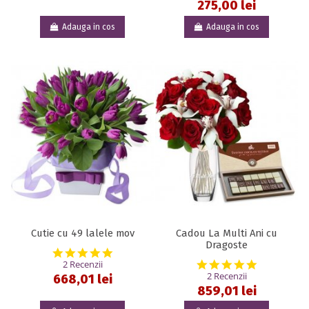
275,00 lei
Adauga in cos
Adauga in cos
Cutie cu 49 lalele mov
Cadou La Multi Ani cu
Dragoste
5.0 star rating
5.0 star rat
2 Recenzii
2 Recenzii
668,01 lei
859,01 lei