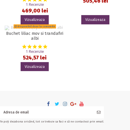
505,46 lei
1 Recenzie
469,00 lei
Vizualizeaza
Vizualizeaza
Disponibil doar la comanda
Buchet liliac mov si trandafiri
albi
5.0 star rating
1 Recenzie
524,57 lei
Vizualizeaza
Te poți dezabona oricând, tot ce trebuie sa faci e să ne contactezi prin email.