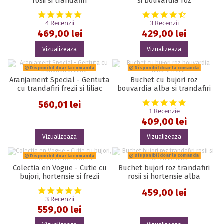
rosii si trandafiri
si bouvardia roz
5.0 star rating
4.7 star rat
4 Recenzii
3 Recenzii
469,00 lei
429,00 lei
Vizualizeaza
Vizualizeaza
Disponibil doar la comanda
Disponibil doar la comanda
Aranjament Special - Gentuta
Buchet cu bujori roz
cu trandafiri frezii si liliac
bouvardia alba si trandafiri
5.0 star rat
560,01 lei
1 Recenzie
409,00 lei
Vizualizeaza
Vizualizeaza
Disponibil doar la comanda
Disponibil doar la comanda
Colectia en Vogue - Cutie cu
Buchet bujori roz trandafiri
bujori, hortensie si frezii
rosii si hortensie alba
5.0 star rating
459,00 lei
3 Recenzii
559,00 lei