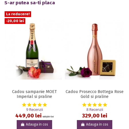
S-ar putea sa-ti placa
La reducere!
-20,00 lei
Cadou sampanie MOET
Cadou Prosecco Bottega Rose
Imperial si praline
Gold si praline
5.0 star rating
5.0 star rat
9 Recenzii
8 Recenzii
449,00 lei
329,00 lei
469,00 lei
Adauga in cos
Adauga in cos