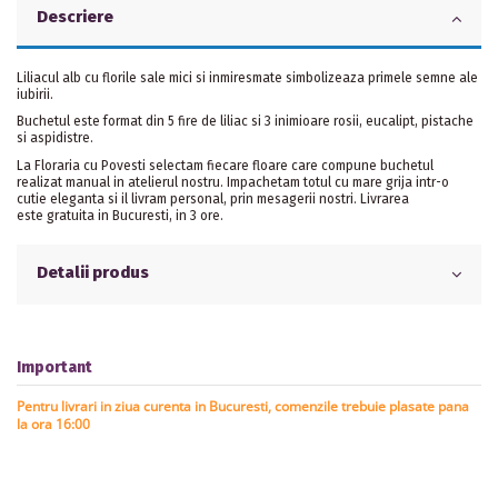
Descriere
Liliacul alb cu florile sale mici si inmiresmate simbolizeaza primele semne ale
iubirii.
Buchetul este format din 5 fire de liliac si 3 inimioare rosii, eucalipt, pistache
si aspidistre.
La Floraria cu Povesti selectam fiecare floare care compune buchetul
realizat manual in atelierul nostru. Impachetam totul cu mare grija intr-o
cutie eleganta si il livram personal, prin mesagerii nostri. Livrarea
este gratuita in Bucuresti, in 3 ore.
Detalii produs
Important
Pentru livrari in ziua curenta in Bucuresti, comenzile trebuie plasate pana
la ora 16:00