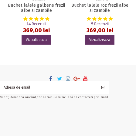
Buchet lalele galbene frezii
Buchet lalele roz frezii albe
albe si zambile
si zambile
4.9 star rating
5.0 star rat
14 Recenzii
5 Recenzii
369,00 lei
369,00 lei
Vizualizeaza
Vizualizeaza
Te poți dezabona oricând, tot ce trebuie sa faci e să ne contactezi prin email.