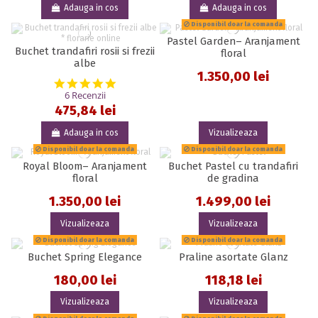
Adauga in cos
Adauga in cos
Disponibil doar la comanda
Pastel Garden– Aranjament
Buchet trandafiri rosii si frezii
floral
albe
1.350,00 lei
5.0 star rating
6 Recenzii
475,84 lei
Adauga in cos
Vizualizeaza
Disponibil doar la comanda
Disponibil doar la comanda
Royal Bloom– Aranjament
Buchet Pastel cu trandafiri
floral
de gradina
1.350,00 lei
1.499,00 lei
Vizualizeaza
Vizualizeaza
Disponibil doar la comanda
Disponibil doar la comanda
Buchet Spring Elegance
Praline asortate Glanz
180,00 lei
118,18 lei
Vizualizeaza
Vizualizeaza