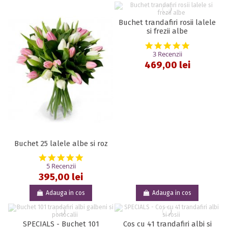
Buchet trandafiri rosii lalele
si frezii albe
5.0 star rat
3 Recenzii
469,00 lei
Buchet 25 lalele albe si roz
5.0 star rating
5 Recenzii
395,00 lei
Adauga in cos
Adauga in cos
SPECIALS - Buchet 101
Cos cu 41 trandafiri albi si