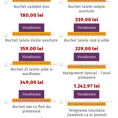
Disponibil doar la comanda
Disponibil doar la comanda
Buchet zambile duo
Buchet lalele simple
asortate
180,00 lei
339,00 lei
Vizualizeaza
Vizualizeaza
Disponibil doar la comanda
Disponibil doar la comanda
Buchet lalele duble asortate
Buchet lalele rosii si albe
359,00 lei
329,00 lei
Vizualizeaza
Vizualizeaza
Disponibil doar la comanda
Disponibil doar la comanda
Buchet 25 lalele albe si
Aranjament Special - Cosul
waxflower
primaverii
349,00 lei
1.242,97 lei
Vizualizeaza
Vizualizeaza
Disponibil doar la comanda
Disponibil doar la comanda
Buchet mix cu flori de
Telegrama Ciocolata
primavara
Zambesti ca in povesti