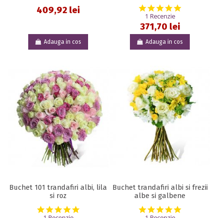
5.0 star rat
409,92 lei
1 Recenzie
371,70 lei
Adauga in cos
Adauga in cos
Buchet 101 trandafiri albi, lila
Buchet trandafiri albi si frezii
si roz
albe si galbene
5.0 star rating
5.0 star rat
1 Recenzie
1 Recenzie