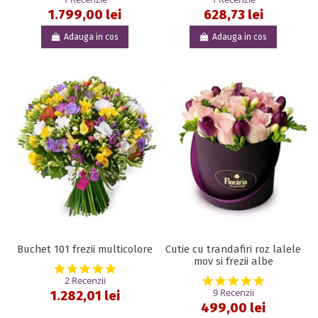
1.799,00 lei
628,73 lei
Adauga in cos
Adauga in cos
Buchet 101 frezii multicolore
Cutie cu trandafiri roz lalele
mov si frezii albe
5.0 star rating
5.0 star rat
2 Recenzii
9 Recenzii
1.282,01 lei
499,00 lei