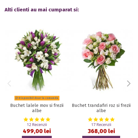
Alti clienti au mai cumparat si:
Disponibil doar la comanda
Buchet lalele mov si frezii
Buchet trandafiri roz si frezii
albe
albe
5.0 star rating
4.9 star rat
12 Recenzii
17 Recenzii
499,00 lei
368,00 lei