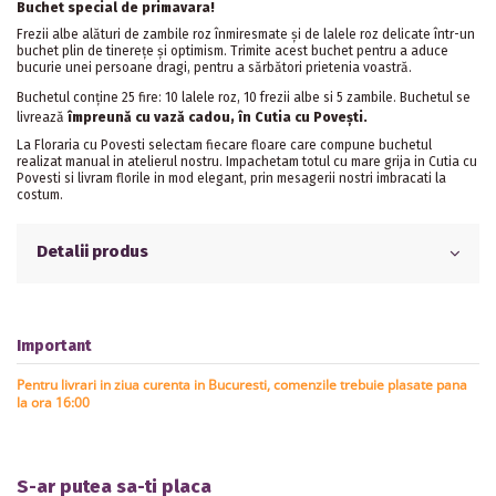
Buchet special de primavara!
Frezii albe alături de zambile roz înmiresmate și de lalele roz delicate într-un
buchet plin de tinerețe și optimism. Trimite acest buchet pentru a aduce
bucurie unei persoane dragi, pentru a sărbători prietenia voastră.
Buchetul conține 25 fire: 10 lalele roz, 10 frezii albe si 5 zambile. Buchetul se
livrează
împreună cu vază cadou, în Cutia cu Povești.
La Floraria cu Povesti selectam fiecare floare care compune buchetul
realizat manual in atelierul nostru. Impachetam totul cu mare grija in Cutia cu
Povesti si livram florile in mod elegant, prin mesagerii nostri imbracati la
costum.
Detalii produs
Important
Pentru livrari in ziua curenta in Bucuresti, comenzile trebuie plasate pana
la ora 16:00
S-ar putea sa-ti placa