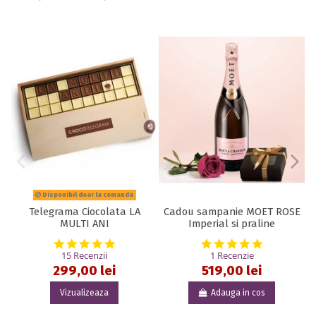
Disponibil doar la comanda
Telegrama Ciocolata LA
Cadou sampanie MOET ROSE
MULTI ANI
Imperial si praline
5.0 star rating
5.0 star rat
15 Recenzii
1 Recenzie
299,00 lei
519,00 lei
Vizualizeaza
Adauga in cos