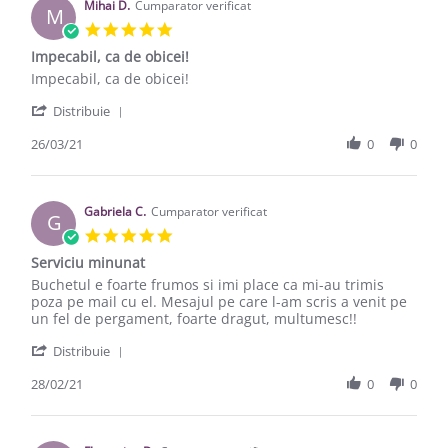
Mihai D.
Cumparator verificat
M
5.0 star rating
Impecabil, ca de obicei!
Review by Mihai D. on 26 Mar 2021
review stating Impecabil, ca de obicei!
Impecabil, ca de obicei!
' Share Review by Mihai D. on 26 Mar 2021
Distribuie
26/03/21
0
0
Gabriela C.
Cumparator verificat
G
5.0 star rating
Serviciu minunat
Review by Gabriela C. on 28 Feb 2021
review stating Serviciu minunat
Buchetul e foarte frumos si imi place ca mi-au trimis
poza pe mail cu el. Mesajul pe care l-am scris a venit pe
un fel de pergament, foarte dragut, multumesc!!
' Share Review by Gabriela C. on 28 Feb 2021
Distribuie
28/02/21
0
0