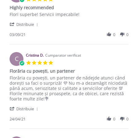
Highly recommended
Review by Mariana M. on 3 Sep 2021
review stating Highly recommended
Flori superbe! Servicii impecabile!
' Share Review by Mariana M. on 3 Sep 2021
Distribuie
03/09/21
0
0
Cristina D.
Cumparator verificat
C
5.0 star rating
Florăria cu povești, un partener
Review by Cristina D. on 24 Apr 2021
review stating Florăria cu povești, un partener
Florăria cu povești, un partener de nădejde atunci când
dorești sa faci o surpriză! 💜 Nu m-a dezamăgit niciodată
până acum, seriozitate si calitate a serviciilor oferite 💯
Florile minunate și proaspete, ca de obicei, care rezistă
foarte multe zile!💐
' Share Review by Cristina D. on 24 Apr 2021
Distribuie
24/04/21
0
0