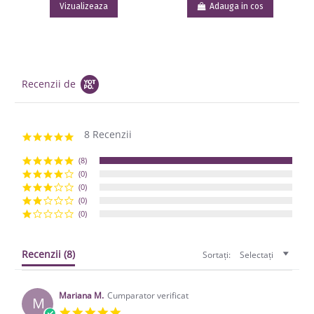
Vizualizeaza
Adauga in cos
Recenzii de
8 Recenzii
5.0 star rating
(8)
(0)
(0)
(0)
(0)
Recenzii
(8)
Sortați:
Selectați
Mariana M.
Cumparator verificat
M
5.0 star rating