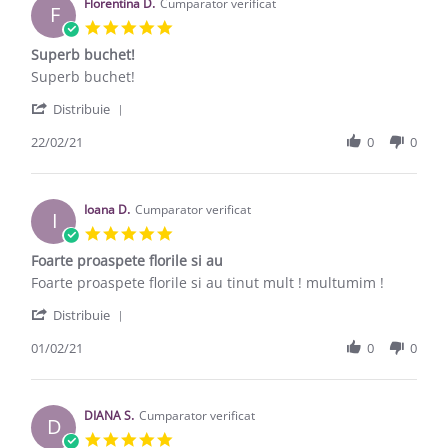
Florentina D.
Cumparator verificat
F
5.0 star rating
Superb buchet!
Review by Florentina D. on 22 Feb 2021
review stating Superb buchet!
Superb buchet!
' Share Review by Florentina D. on 22 Feb 2021
Distribuie
22/02/21
0
0
Ioana D.
Cumparator verificat
I
5.0 star rating
Foarte proaspete florile si au
Review by Ioana D. on 1 Feb 2021
review stating Foarte proaspete florile si au
Foarte proaspete florile si au tinut mult ! multumim !
' Share Review by Ioana D. on 1 Feb 2021
Distribuie
01/02/21
0
0
DIANA S.
Cumparator verificat
D
5.0 star rating