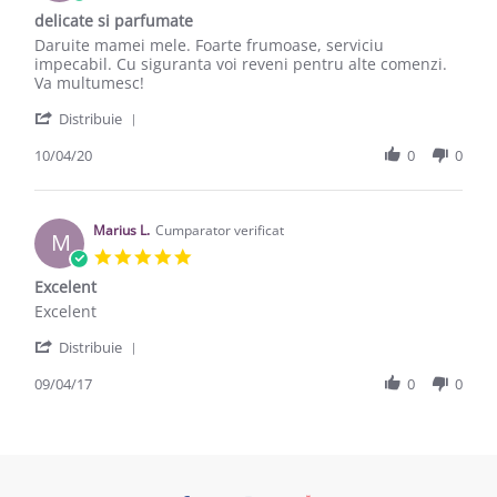
delicate si parfumate
Review by DIANA S. on 10 Apr 2020
review stating delicate si parfumate
Daruite mamei mele. Foarte frumoase, serviciu
impecabil. Cu siguranta voi reveni pentru alte comenzi.
Va multumesc!
' Share Review by DIANA S. on 10 Apr 2020
Distribuie
10/04/20
0
0
Marius L.
Cumparator verificat
M
5.0 star rating
Excelent
Review by Marius L. on 9 Apr 2017
review stating Excelent
Excelent
' Share Review by Marius L. on 9 Apr 2017
Distribuie
09/04/17
0
0