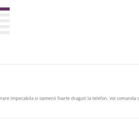
!
are impecabila si oamenii foarte draguti la telefon. Voi comanda do
 2021