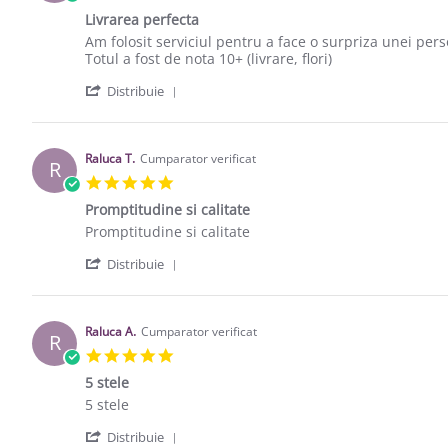
Livrarea perfecta
Review by Andrei S. on 28 Sep 2020
review stating Livrarea perfecta
Am folosit serviciul pentru a face o surpriza unei per
Totul a fost de nota 10+ (livrare, flori)
' Share Review by Andrei S. on 28 Sep 
Distribuie
Raluca T.
Cumparator verificat
R
5.0 star rating
Promptitudine si calitate
Review by Raluca T. on 23 Aug 2020
review stating Promptitudine si calitate
Promptitudine si calitate
' Share Review by Raluca T. on 23 Aug 
Distribuie
Raluca A.
Cumparator verificat
R
5.0 star rating
5 stele
Review by Raluca A. on 27 Mar 2017
review stating 5 stele
5 stele
' Share Review by Raluca A. on 27 Mar 
Distribuie