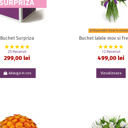
Disponibil doar la coma
Buchet Surpriza
Buchet lalele mov si fre
5.0 star rating
5.
25 Recenzii
12 Recenzii
299,00 lei
499,00 lei
Adauga in cos
Vizualizeaza