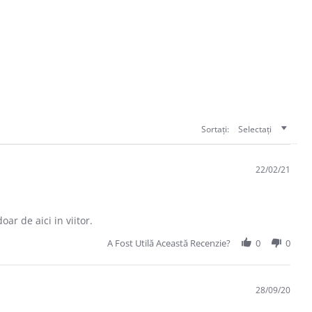
Sortați:
Selectați
22/02/21
ar de aici in viitor.
A Fost Utilă Această Recenzie?
0
0
28/09/20