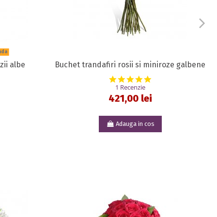
nda
zii albe
Buchet trandafiri rosii si miniroze galbene
0 star rating
5.0 star rating
1 Recenzie
421,00 lei
Adauga in cos