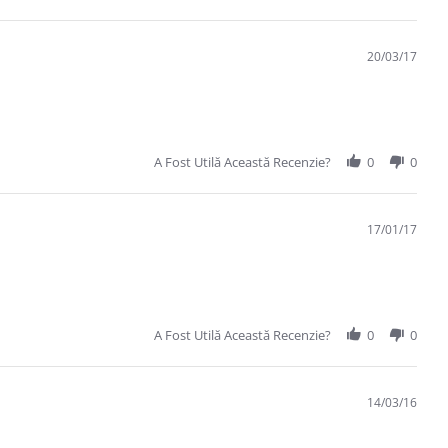
20/03/17
A Fost Utilă Această Recenzie?
0
0
17/01/17
A Fost Utilă Această Recenzie?
0
0
14/03/16