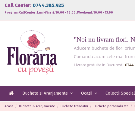
Call Center:
0744.385.925
Program CallCenter: Luni-Vineri: 10:00 - 16:00; Weekend: 10:00 - 13:00
"Noi nu livram flori. 
Aducem buchete de flori oriund
Comanda acum cele mai frumoas
Livrare gratuita in Bucuresti.
0744.
Buchete si Aranjamente
Ocazii
Colectii Specia
Acasa
Buchete & Aranjamente
Buchete trandafiri
Buchete personalizate