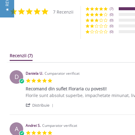
★ REVIEWS
(7)
5.0 star rating
7 Recenzii
(0)
(0)
(0)
(0)
Recenzii
(7)
Daniela U.
Cumparator verificat
D
5.0 star rating
Recomand din suflet Floraria cu povesti!
Review by Daniela U. on 22 Feb 2021
review stating Recomand din suflet Floraria cu povesti
Florile sunt absolut superbe, impachetate minunat, livr
' Share Review by Daniela U. on 22 Feb
Distribuie
Andrei S.
Cumparator verificat
A
5.0 star rating