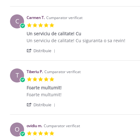
Carmen T.
Cumparator verificat
C
5.0 star rating
Un serviciu de calitate! Cu
Review by Carmen T. on 20 Mar 2017
review stating Un serviciu de calitate! Cu
Un serviciu de calitate! Cu siguranta o sa revin!
' Share Review by Carmen T. on 20 Mar
Distribuie
Tiberiu P.
Cumparator verificat
T
5.0 star rating
Foarte multumit!
Review by Tiberiu P. on 17 Jan 2017
review stating Foarte multumit!
Foarte multumit!
' Share Review by Tiberiu P. on 17 Jan 
Distribuie
ovidiu m.
Cumparator verificat
O
5.0 star rating