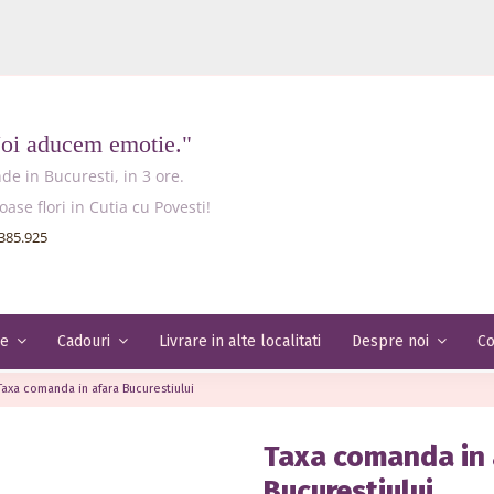
Noi aducem emotie."
e in Bucuresti, in 3 ore.
e flori in Cutia cu Povesti!
385.925
Livrare in alte localitati
Co
le
Cadouri
Despre noi
Taxa comanda in afara Bucurestiului
Taxa comanda in 
Bucurestiului