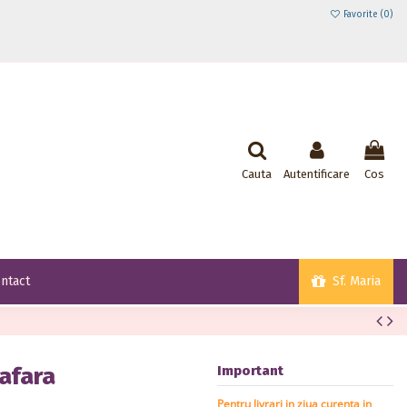
Favorite (
0
)
Cauta
Autentificare
Cos
Sf. Maria
ntact
afara
Important
Pentru livrari in ziua curenta in