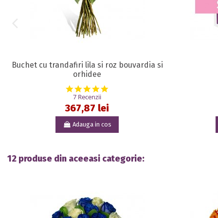
Buchet cu trandafiri lila si roz bouvardia si
orhidee
5.0 star rating
7 Recenzii
367,87 lei
Adauga in cos
12 produse din aceeasi categorie: