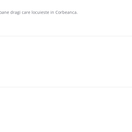
soane dragi care locuieste in Corbeanca.
2020
2020
2017