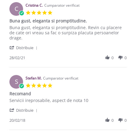
Cristina C.
Cumparator verificat
C
5.0 star rating
Buna gust, eleganta si promptitudine.
Review by Cristina C. on 28 Feb 2021
review stating Buna gust, eleganta si promptitudine.
Buna gust, eleganta si promptitudine. Revin cu placere
de cate ori vreau sa fac o surpiza placuta persoanelor
drage.
' Share Review by Cristina C. on 28 Feb 2021
Distribuie
28/02/21
0
0
Stefan M.
Cumparator verificat
S
5.0 star rating
Recomand
Review by Stefan M. on 20 Feb 2018
review stating Recomand
Servicii ireprosabile, aspect de nota 10
' Share Review by Stefan M. on 20 Feb 2018
Distribuie
20/02/18
0
0