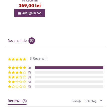
14 Recenzii
369,00 lei
Adauga in cos
Recenzii de
3 Recenzii
5.0 star rating
(3)
(0)
(0)
(0)
(0)
Recenzii
(3)
Sortați:
Selectați