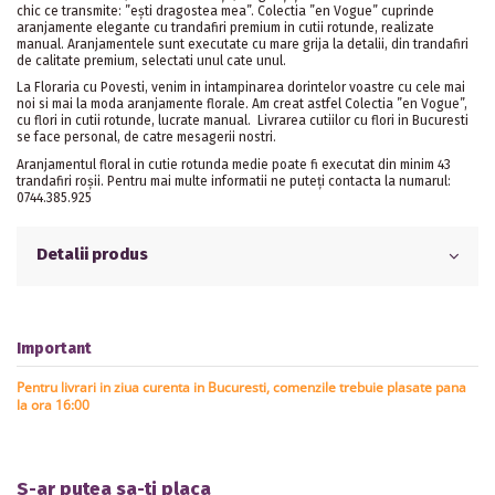
chic ce transmite: ”ești dragostea mea”. Colectia ”en Vogue” cuprinde
aranjamente elegante cu trandafiri premium in cutii rotunde, realizate
manual. Aranjamentele sunt executate cu mare grija la detalii, din trandafiri
de calitate premium, selectati unul cate unul.
La Floraria cu Povesti, venim in intampinarea dorintelor voastre cu cele mai
noi si mai la moda aranjamente florale. Am creat astfel Colectia ”en Vogue”,
cu flori in cutii rotunde, lucrate manual. Livrarea cutiilor cu flori in Bucuresti
se face personal, de catre mesagerii nostri.
Aranjamentul floral in cutie rotunda medie poate fi executat din minim 43
trandafiri roșii. Pentru mai multe informatii ne puteți contacta la numarul:
0744.385.925
Detalii produs
Important
Pentru livrari in ziua curenta in Bucuresti, comenzile trebuie plasate pana
la ora 16:00
S-ar putea sa-ti placa