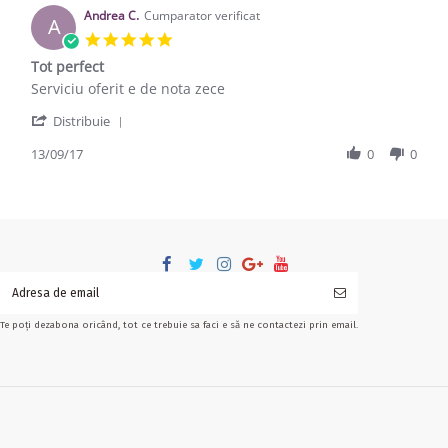
Andrea C.
Cumparator verificat
A
5.0 star rating
Tot perfect
Review by Andrea C. on 13 Sep 2017
review stating Tot perfect
Serviciu oferit e de nota zece
' Share Review by Andrea C. on 13 Sep 2017
Distribuie
13/09/17
0
0
Te poți dezabona oricând, tot ce trebuie sa faci e să ne contactezi prin email.