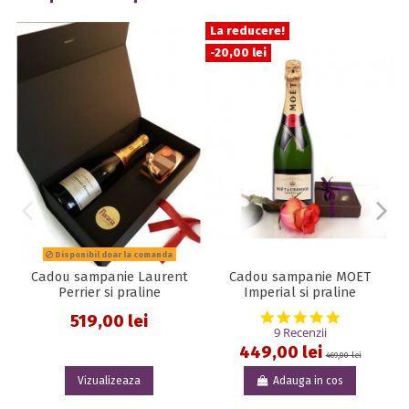
La reducere!
-20,00 lei
Disponibil doar la comanda
Cadou sampanie Laurent
Cadou sampanie MOET
Perrier si praline
Imperial si praline
5.0 star rat
519,00 lei
9 Recenzii
449,00 lei
469,00 lei
Vizualizeaza
Adauga in cos