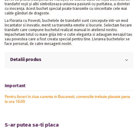
trandafiri roșii și albi simbolizeaza uniunea pasiunii cu puritatea, a dorintei
cu inocența. Acest buchet special poate transmite cu sinceritate cele mai
calde gânduri de dragoste.
La Floraria cu Povesti, buchetele de trandafiri sunt concepute intr-un mod
incantator si inovativ, menit sa transmita emotie si bucurie. Selectam fiecare
trandafir care compune buchetul realizat manual in atelierul nostru.
Impachetam totul cu mare grija intr-o cutie eleganta si adaugam mesajul tau
sau povestea care a fost creata special pentru tine. Livrarea buchetelor se
face personal, de catre mesagerii nostri.
Detalii produs
Important
Pentru livrari in ziua curenta in Bucuresti, comenzile trebuie plasate pana
la ora 16:00
S-ar putea sa-ti placa