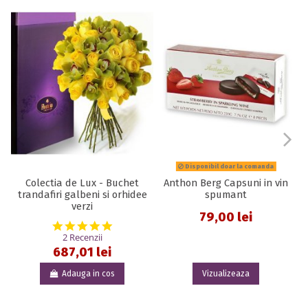
Disponibil doar la comanda
Colectia de Lux - Buchet
Anthon Berg Capsuni in vin
trandafiri galbeni si orhidee
spumant
verzi
79,00 lei
5.0 star rating
2 Recenzii
687,01 lei
Adauga in cos
Vizualizeaza