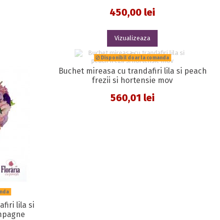
450,00 lei
Vizualizeaza
Disponibil doar la comanda
Buchet mireasa cu trandafiri lila si peach
frezii si hortensie mov
560,01 lei
anda
ri lila si
ampagne