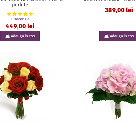
perlute
389,00 lei
5.0 star rating
1 Recenzie
449,00 lei
Adauga in cos
Adauga in cos