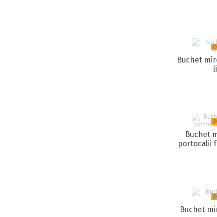
Buchet mire
l
Buchet m
portocalii 
Buchet mi