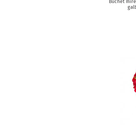
Buchet mirea
gal