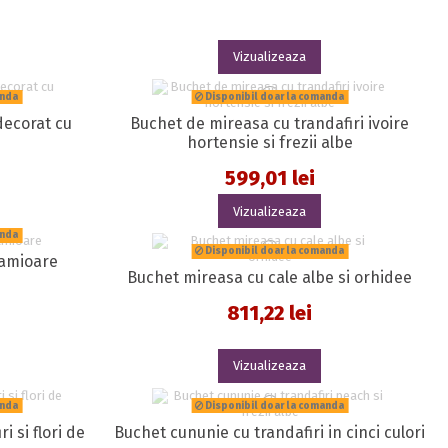
Vizualizeaza
anda
Disponibil doar la comanda
decorat cu
Buchet de mireasa cu trandafiri ivoire
hortensie si frezii albe
599,01 lei
Vizualizeaza
anda
Disponibil doar la comanda
ramioare
Buchet mireasa cu cale albe si orhidee
811,22 lei
Vizualizeaza
anda
Disponibil doar la comanda
i si flori de
Buchet cununie cu trandafiri in cinci culori