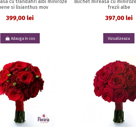
sa cu trandafiri albi miniroze
Buchet mireasa cu miniroze 
bene si lisianthus mov
frezii albe
399,00 lei
397,00 lei
Adauga in cos
Vizualizeaza