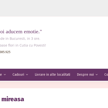
Noi aducem emotie."
e in Bucuresti, in 3 ore.
e flori in Cutia cu Povesti!
385.925
Livrare in alte localitati
Co
le
Cadouri
Despre noi
 mireasa