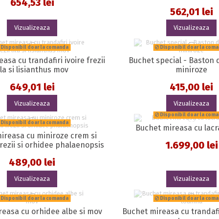
654,53 lei
562,01 lei
Vizualizeaza
Vizualizeaza
Disponibil doar la comanda
Disponibil doar la com
asa cu trandafiri ivoire frezii
Buchet special - Baston 
ila si lisianthus mov
miniroze
649,01 lei
415,00 lei
Vizualizeaza
Vizualizeaza
Disponibil doar la com
Disponibil doar la comanda
Buchet mireasa cu lac
ireasa cu miniroze crem si
1.699,00 lei
frezii si orhidee phalaenopsis
489,00 lei
Vizualizeaza
Vizualizeaza
Disponibil doar la comanda
Disponibil doar la com
reasa cu orhidee albe si mov
Buchet mireasa cu trandafir