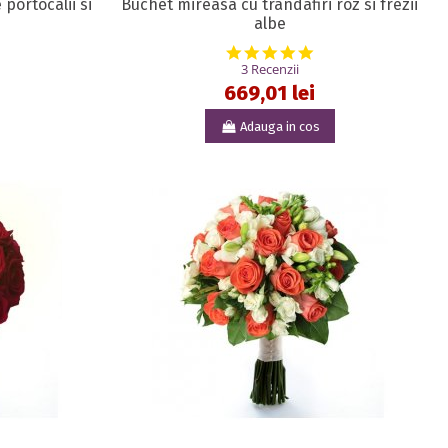
portocalii si
Buchet mireasa cu trandafiri roz si frezii
albe
5.0 star rating
3 Recenzii
669,01 lei
Adauga in cos