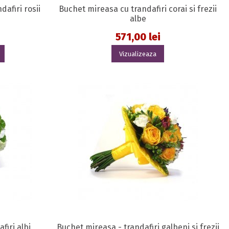
afiri rosii
Buchet mireasa cu trandafiri corai si frezii
albe
571,00 lei
Vizualizeaza
firi albi
Buchet mireasa - trandafiri galbeni si frezii