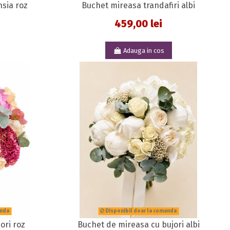
sia roz
Buchet mireasa trandafiri albi
459,00 lei
Adauga in cos
anda
Disponibil doar la comanda
ori roz
Buchet de mireasa cu bujori albi