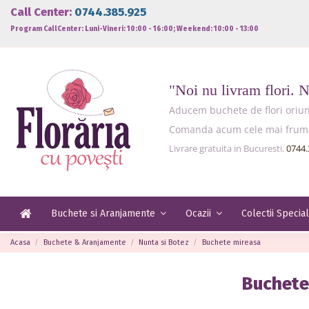
Call Center:
0744.385.925
Program CallCenter: Luni-Vineri: 10:00 - 16:00; Weekend: 10:00 - 13:00
"Noi nu livram flori. 
Aducem buchete de flori oriund
Comanda acum cele mai frumoas
Livrare gratuita in Bucuresti.
0744.
Buchete si Aranjamente
Ocazii
Colectii Specia
Acasa
Buchete & Aranjamente
Nunta si Botez
Buchete mireasa
Buchete