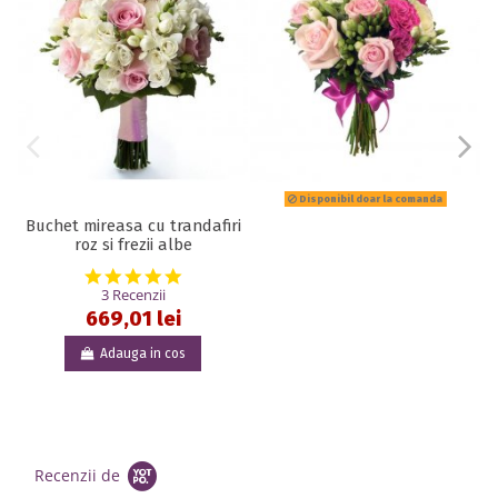
Disponibil doar la comanda
Buchet mireasa cu trandafiri
roz si frezii albe
5.0 star rating
3 Recenzii
669,01 lei
Adauga in cos
Recenzii de