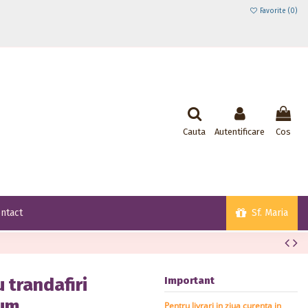
Favorite (
0
)
Cauta
Autentificare
Cos
Sf. Maria
ntact
 trandafiri
Important
num
Pentru livrari in ziua curenta in