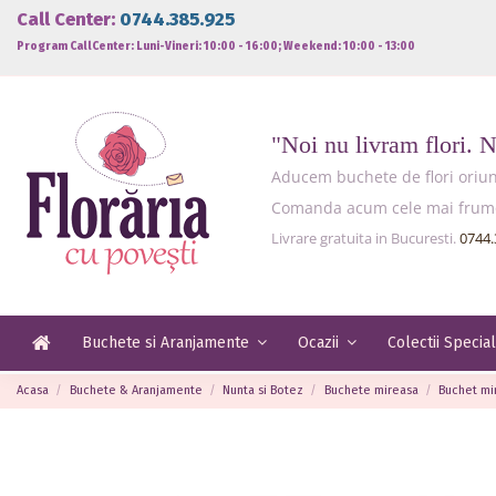
Call Center:
0744.385.925
Program CallCenter: Luni-Vineri: 10:00 - 16:00; Weekend: 10:00 - 13:00
"Noi nu livram flori. 
Aducem buchete de flori oriund
Comanda acum cele mai frumoas
Livrare gratuita in Bucuresti.
0744.
Buchete si Aranjamente
Ocazii
Colectii Specia
Acasa
Buchete & Aranjamente
Nunta si Botez
Buchete mireasa
Buchet mir