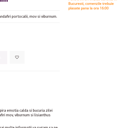
Bucuresti, comenzile trebuie
plasate pana la ora 16:00
randafiri portocalii, mov si viburnum.
s
spira emotia calda si bucuria zilei
afiri mov, viburnum si lisianthus
ai multe informatii va rugam sa ne