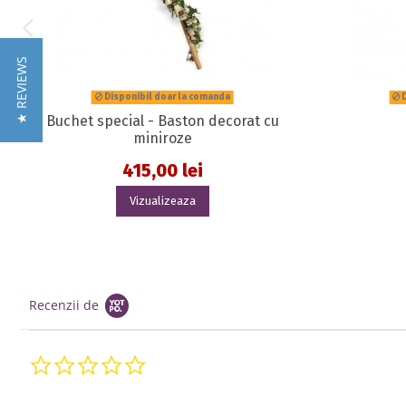
★ REVIEWS
Disponibil doar la comanda
D
Buchet special - Baston decorat cu
miniroze
415,00 lei
Vizualizeaza
Recenzii de
0.0 star rating