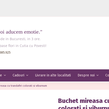
Noi aducem emotie."
e in Bucuresti, in 3 ore.
e flori in Cutia cu Povesti!
385.925
Livrare in alte localitati
Co
le
Cadouri
Despre noi
easa cu trandafiri colorati si viburnum
Buchet mireasa cu
colorati si vibur