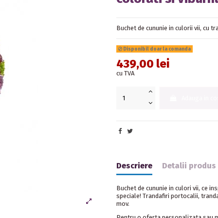
Buchet de cununie in culorii vii, cu t
Disponibil doar la comanda
439,00 lei
cu TVA
Adauga in co
Descriere
Detalii produs
Buchet de cununie in culori vii, ce in
speciale! Trandafiri portocalii, trand
mov.
Pentru o oferta personalizata sau m