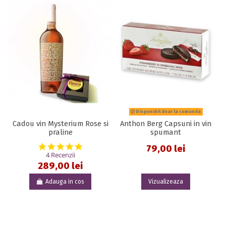
Disponibil doar la comanda
Cadou vin Mysterium Rose si
Anthon Berg Capsuni in vin
praline
spumant
5.0 star rating
79,00 lei
4 Recenzii
289,00 lei
Adauga in cos
Vizualizeaza