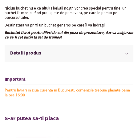
Niciun buchet nu e ca altul! Floriștii noștri vor crea special pentru tine, un
buchet frumos cu flori proaspete de primavara, pe care le primim pe
parcursul zilei.
Destinatara va primi un buchet generos pe care îl va indragi!
Buchetul livrat poate diferi de cel din poza de prezentare, dar va asiguram
ca va fi cel putin la fel de frumos!
Detalii produs
Important
Pentru livrari in ziua curenta in Bucuresti, comenzile trebuie plasate pana
la ora 16:00
S-ar putea sa-ti placa