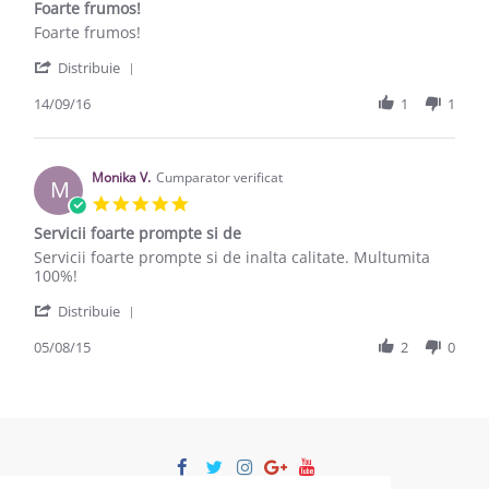
Foarte frumos!
Review by ionut a. on 14 Sep 2016
review stating Foarte frumos!
Foarte frumos!
' Share Review by ionut a. on 14 Sep 2016
Distribuie
14/09/16
1
1
Monika V.
Cumparator verificat
M
5.0 star rating
Servicii foarte prompte si de
Review by Monika V. on 5 Aug 2015
review stating Servicii foarte prompte si de
Servicii foarte prompte si de inalta calitate. Multumita
100%!
' Share Review by Monika V. on 5 Aug 2015
Distribuie
05/08/15
2
0