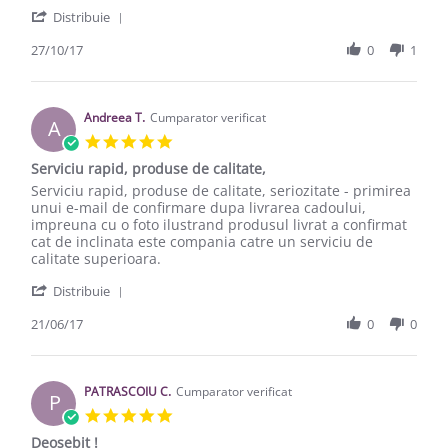
' Share Review by Diana I. on 27 Oct 2017
Distribuie
27/10/17
0
1
Andreea T.
Cumparator verificat
A
5.0 star rating
Serviciu rapid, produse de calitate,
Review by Andreea T. on 21 Jun 2017
review stating Serviciu rapid, produse de calitate,
Serviciu rapid, produse de calitate, seriozitate - primirea
unui e-mail de confirmare dupa livrarea cadoului,
impreuna cu o foto ilustrand produsul livrat a confirmat
cat de inclinata este compania catre un serviciu de
calitate superioara.
' Share Review by Andreea T. on 21 Jun 2017
Distribuie
21/06/17
0
0
PATRASCOIU C.
Cumparator verificat
P
5.0 star rating
Deosebit !