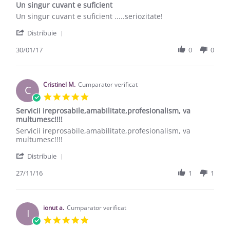
Un singur cuvant e suficient
Review by Laurentiu S. on 30 Jan 2017
review stating Un singur cuvant e suficient
Un singur cuvant e suficient .....seriozitate!
' Share Review by Laurentiu S. on 30 Jan 2017
Distribuie
30/01/17
0
0
Cristinel M.
Cumparator verificat
C
5.0 star rating
Servicii ireprosabile,amabilitate,profesionalism, va
multumesc!!!!
Review by Cristinel M. on 27 Nov 2016
review stating Servicii ireprosabile,amabilitate,profesionalism
Servicii ireprosabile,amabilitate,profesionalism, va
multumesc!!!!
' Share Review by Cristinel M. on 27 Nov 2016
Distribuie
27/11/16
1
1
ionut a.
Cumparator verificat
I
5.0 star rating