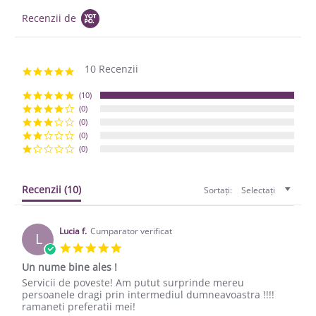
Recenzii de
10 Recenzii
5.0 star rating
(10)
(0)
(0)
(0)
(0)
Recenzii
(10)
Sortați:
Selectați
Lucia f.
Cumparator verificat
L
5.0 star rating
Un nume bine ales !
Review by Lucia f. on 28 Sep 2020
review stating Un nume bine ales !
Servicii de poveste! Am putut surprinde mereu
persoanele dragi prin intermediul dumneavoastra !!!!
ramaneti preferatii mei!