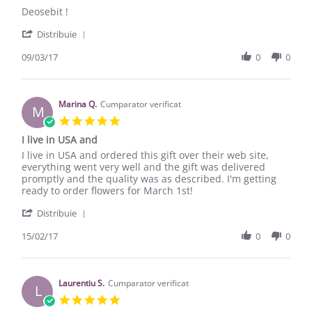
Review by PATRASCOIU C. on 9 Mar 2017
review stating Deosebit !
Deosebit !
' Share Review by PATRASCOIU C. on 9 Mar 201
Distribuie
09/03/17
0
0
Marina Q.
Cumparator verificat
M
5.0 star rating
I live in USA and
Review by Marina Q. on 15 Feb 2017
review stating I live in USA and
I live in USA and ordered this gift over their web site,
everything went very well and the gift was delivered
promptly and the quality was as described. I'm getting
ready to order flowers for March 1st!
' Share Review by Marina Q. on 15 Feb 2017
Distribuie
15/02/17
0
0
Laurentiu S.
Cumparator verificat
L
5.0 star rating