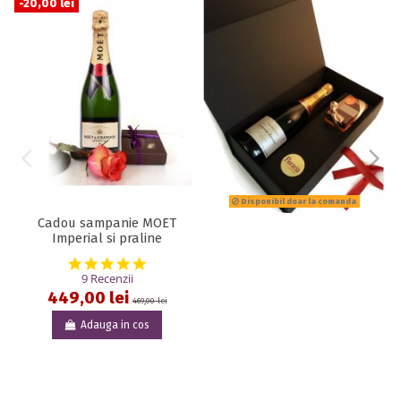
-20,00 lei
Disponibil doar la comanda
Cadou sampanie MOET
Imperial si praline
5.0 star rating
9 Recenzii
449,00 lei
469,00 lei
Adauga in cos