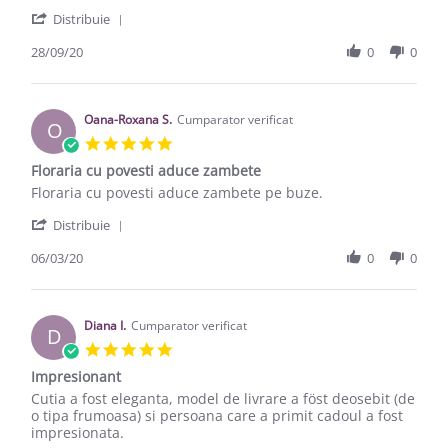
' Share Review by Lucia f. on 28 Sep 2020
Distribuie
28/09/20
0
0
Oana-Roxana S.
Cumparator verificat
O
5.0 star rating
Floraria cu povesti aduce zambete
Review by Oana-Roxana S. on 6 Mar 2020
review stating Floraria cu povesti aduce zambete
Floraria cu povesti aduce zambete pe buze.
' Share Review by Oana-Roxana S. on 6 Mar 20
Distribuie
06/03/20
0
0
Diana I.
Cumparator verificat
D
5.0 star rating
Impresionant
Review by Diana I. on 27 Oct 2017
review stating Impresionant
Cutia a fost eleganta, model de livrare a föst deosebit (de
o tipa frumoasa) si persoana care a primit cadoul a fost
impresionata.