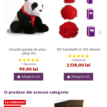
Ursulet panda de plus -
101 trandafiri in 101 minute
Little PO
5.0 star rat
5.0 star rating
3 Recenzii
1 Recenzie
2.138,00 lei
99,00 lei
Adauga in cos
Adauga in cos
12 produse din aceeasi categorie:
La reducere!