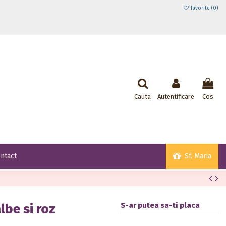
Favorite (
0
)
Cauta
Autentificare
Cos
Sf. Maria
ntact
S-ar putea sa-ti placa
lbe si roz