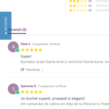
(0)
(0)
(0)
★ REVIEWS
Recenzii
(5)
Alina S.
Cumparator verificat
A
5.0 star rating
Super!
Review by Alina S. on 4 May 2021
review stating Super!
Buchetul arata foarte bine si serviciile foarte bune, li
' Share Review by Alina S. on 4 May 202
Distribuie
Speranta D.
Cumparator verificat
S
5.0 star rating
Un buchet superb, proaspat si elegant!
Review by Speranta D. on 9 Apr 2020
review stating Un buchet superb, proaspat si elegant!
Am comandat de cateva ori deja de la Floraria cu Povest