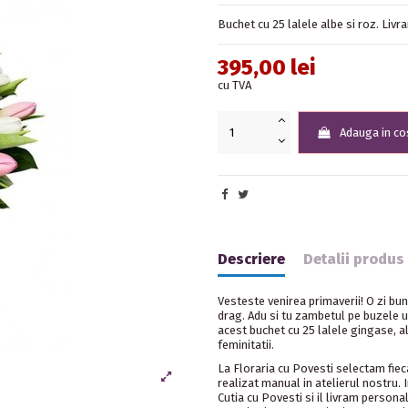
Buchet cu 25 lalele albe si roz. Livra
395,00 lei
cu TVA
Adauga in co
Descriere
Detalii produs
Vesteste venirea primaverii! O zi bu
drag. Adu si tu zambetul pe buzele u
acest buchet cu 25 lalele gingase, alb
feminitatii.
La Floraria cu Povesti selectam fie
realizat manual in atelierul nostru.
Cutia cu Povesti si il livram persona