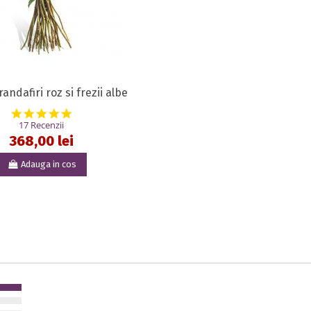
andafiri roz si frezii albe
4.9 star rating
17 Recenzii
368,00 lei
Adauga in cos