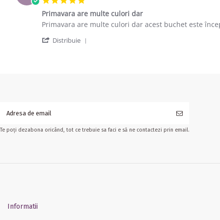
Primavara are multe culori dar
Review by Mihai D. on 13 Mar 2018
review stating Primavara are multe culori dar
Primavara are multe culori dar acest buchet este încep
' Share Review by Mihai D. on 13 Mar 2
Distribuie
Te poți dezabona oricând, tot ce trebuie sa faci e să ne contactezi prin email.
Informatii