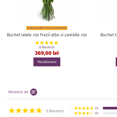
Disponibil doar la comanda
Buchet lalele roz frezii albe si zambile roz
Buchet tr
5.0 star rating
8 Recenzii
369,00 lei
Vizualizeaza
Recenzii de
(5)
5.0 star rating
5 Recenzii
(0)