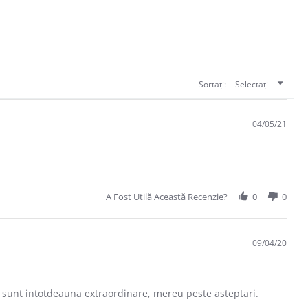
Sortați:
Selectați
04/05/21
A Fost Utilă Această Recenzie?
0
0
09/04/20
or sunt intotdeauna extraordinare, mereu peste asteptari.