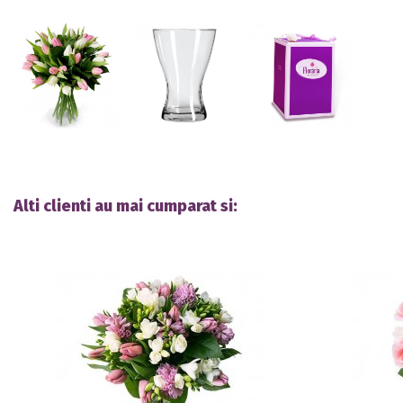
Alti clienti au mai cumparat si: