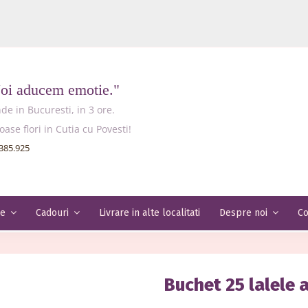
Noi aducem emotie."
e in Bucuresti, in 3 ore.
e flori in Cutia cu Povesti!
385.925
Livrare in alte localitati
Co
le
Cadouri
Despre noi
Buchet 25 lalele a