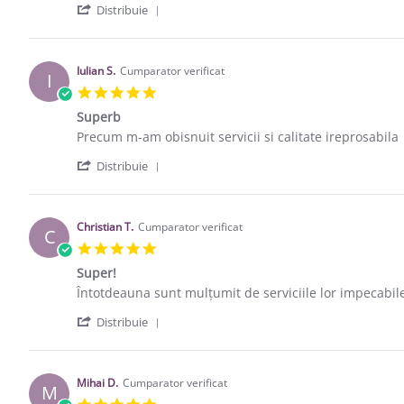
' Share Review by Speranta D. on 9 Apr
Distribuie
Iulian S.
Cumparator verificat
I
5.0 star rating
Superb
Review by Iulian S. on 9 Sep 2019
review stating Superb
Precum m-am obisnuit servicii si calitate ireprosabila
' Share Review by Iulian S. on 9 Sep 20
Distribuie
Christian T.
Cumparator verificat
C
5.0 star rating
Super!
Review by Christian T. on 27 Mar 2018
review stating Super!
Întotdeauna sunt mulțumit de serviciile lor impecabile
' Share Review by Christian T. on 27 Ma
Distribuie
Mihai D.
Cumparator verificat
M
5.0 star rating