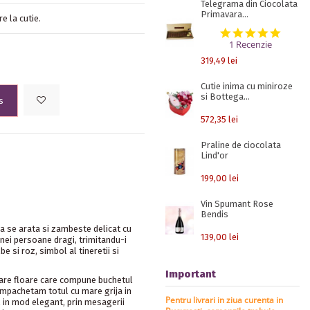
Telegrama din Ciocolata
Primavara...
re la cutie.
5.0 st
1 Recenzie
319,49 lei
Cutie inima cu miniroze
si Bottega...
s
572,35 lei
Praline de ciocolata
Lind'or
199,00 lei
Vin Spumant Rose
Bendis
na se arata si zambeste delicat cu
139,00 lei
nei persoane dragi, trimitandu-i
e si roz, simbol al tineretii si
Important
care floare care compune buchetul
 Impachetam totul cu mare grija in
Pentru livrari in ziua curenta in
l in mod elegant, prin mesagerii