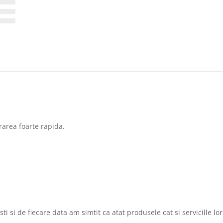
vrarea foarte rapida.
1
i si de fiecare data am simtit ca atat produsele cat si servicille l