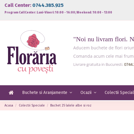
Call Center:
0744.385.925
Program CallCenter: Luni-Vineri: 10:00 - 16:00; Weekend: 10:00 - 13:00
"Noi nu livram flori. 
Aducem buchete de flori oriund
Comanda acum cele mai frumoas
Livrare gratuita in Bucuresti.
0744.
Buchete si Aranjamente
Ocazii
Colectii Specia
Acasa
Colectii Speciale
Buchet 25 lalele albe si roz