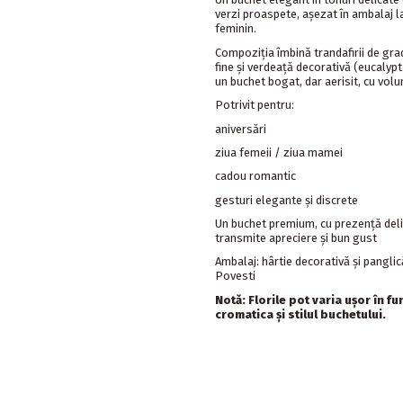
verzi proaspete, așezat în ambalaj l
feminin.
Compoziția îmbină trandafirii de gradi
fine și verdeață decorativă (eucalypt 
un buchet bogat, dar aerisit, cu vol
Potrivit pentru:
aniversări
ziua femeii / ziua mamei
cadou romantic
gesturi elegante și discrete
Un buchet premium, cu prezență delica
transmite apreciere și bun gust
Ambalaj: hârtie decorativă și pangli
Povesti
Notă: Florile pot varia ușor în f
cromatica și stilul buchetului.