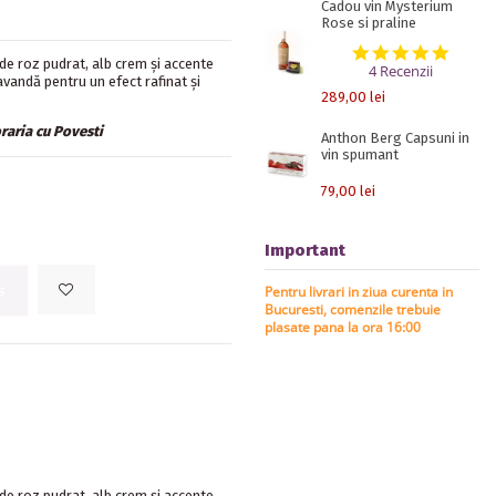
Cadou vin Mysterium
Rose si praline
5.0 st
 de roz pudrat, alb crem și accente
4 Recenzii
avandă pentru un efect rafinat și
289,00 lei
oraria cu Povesti
Anthon Berg Capsuni in
vin spumant
79,00 lei
Important
Pentru livrari in ziua curenta in
s
Bucuresti, comenzile trebuie
plasate pana la ora 16:00
 de roz pudrat, alb crem și accente