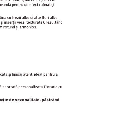
avandă pentru un efect rafinat și
na cu frezii albe si alte flori albe
și inserții verzi texturate), rezultând
um rotund și armonios.
tă și finisaj atent, ideal pentru a
că asortată personalizata Floraria cu
uncție de sezonalitate, păstrând