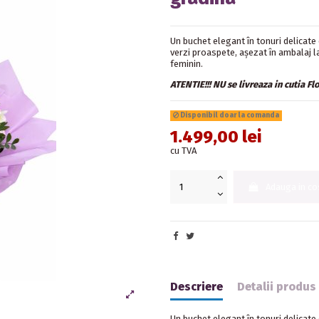
Un buchet elegant în tonuri delicate
verzi proaspete, așezat în ambalaj l
feminin.
ATENTIE!!! NU se livreaza in cutia Fl
Disponibil doar la comanda
1.499,00 lei
cu TVA
Adauga in co
Descriere
Detalii produs
Un buchet elegant în tonuri delicate