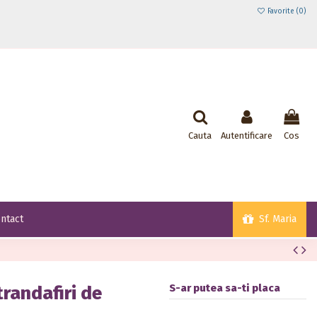
Favorite (
0
)
Cauta
Autentificare
Cos
Sf. Maria
ntact
S-ar putea sa-ti placa
trandafiri de