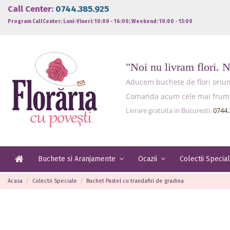
Call Center:
0744.385.925
Program CallCenter: Luni-Vineri: 10:00 - 16:00; Weekend: 10:00 - 13:00
"Noi nu livram flori. 
Aducem buchete de flori oriund
Comanda acum cele mai frumoas
Livrare gratuita in Bucuresti.
0744.
Buchete si Aranjamente
Ocazii
Colectii Specia
Acasa
Colectii Speciale
Buchet Pastel cu trandafiri de gradina