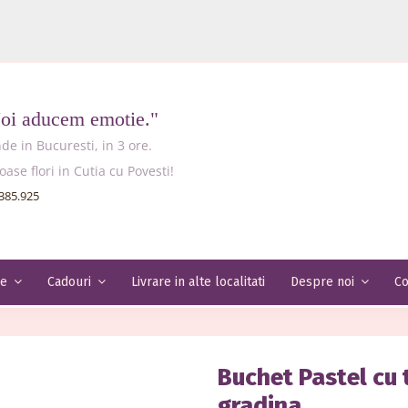
Noi aducem emotie."
e in Bucuresti, in 3 ore.
e flori in Cutia cu Povesti!
385.925
Livrare in alte localitati
Co
le
Cadouri
Despre noi
Buchet Pastel cu 
gradina