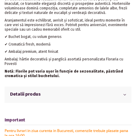
imaculat, ce transmite eleganță discretă și prospețime autentică. Hortensiile
voluminoase domină compoziția, completate armonios de lalele albe, frezii
delicate și texturi naturale de eucalipt și verdeață decorativă.
Aranjamentul este echilibrat, aerisit și sofisticat, ideal pentru momente în
care vrei să impresionezi fără exces. Potrivit pentru aniversări, evenimente
speciale sau un cadou memorabil oferit cu stil.
✔ Buchet bogat, cu volum generos
✔ Cromatică fresh, modernă
✔ Ambalaj premium, atent finisat
Ambalaj: hârtie decorativă și panglică asortată personalizata Floraria cu
Povesti
Notă: Florile pot varia ușor în funcție de sezonalitate, păstrând
cromatica și stilul buchetului.
Detalii produs
Important
Pentru livrari in ziua curenta in Bucuresti, comenzile trebuie plasate pana
la ora 16:00