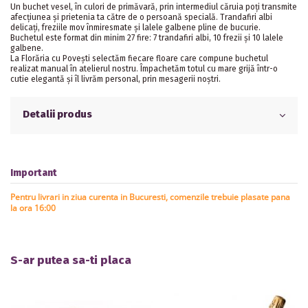
Un buchet vesel, în culori de primăvară, prin intermediul căruia poţi transmite
afecţiunea şi prietenia ta către de o persoană specială. Trandafiri albi
delicaţi, freziile mov înmiresmate şi lalele galbene pline de bucurie.
Buchetul este format din minim 27 fire: 7 trandafiri albi, 10 frezii şi 10 lalele
galbene.
La Florăria cu Poveşti selectăm fiecare floare care compune buchetul
realizat manual în atelierul nostru. Împachetăm totul cu mare grijă într-o
cutie elegantă şi îl livrăm personal, prin mesagerii noştri.
Detalii produs
Important
Pentru livrari in ziua curenta in Bucuresti, comenzile trebuie plasate pana
la ora 16:00
S-ar putea sa-ti placa