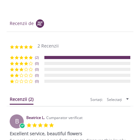
Recenzii de
2 Recenzii
5.0 star rating
(2)
(0)
(0)
(0)
(0)
Recenzii
(2)
Sortați:
Selectați
Beatrice L.
Cumparator verificat
B
5.0 star rating
Excellent service, beautiful flowers