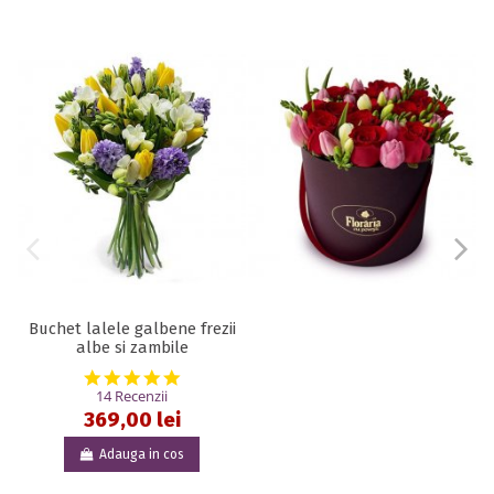
Buchet lalele galbene frezii
albe si zambile
4.9 star rating
14 Recenzii
369,00 lei
Adauga in cos