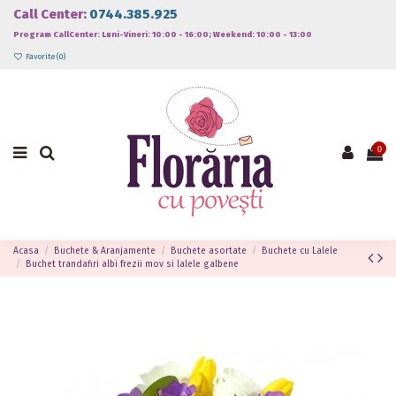
Call Center:
0744.385.925
Program CallCenter: Luni-Vineri: 10:00 - 16:00; Weekend: 10:00 - 13:00
Favorite (
0
)
0
Acasa
Buchete & Aranjamente
Buchete asortate
Buchete cu Lalele
Buchet trandafiri albi frezii mov si lalele galbene