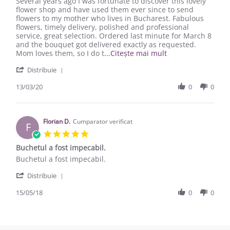
Review by Beatrice L. on 13 Mar 2020
review stating Excellent service, beautiful flowers
Several years ago I was fortunate to discover this lovely
flower shop and have used them ever since to send
flowers to my mother who lives in Bucharest. Fabulous
flowers, timely delivery, polished and professional
service, great selection. Ordered last minute for March 8
and the bouquet got delivered exactly as requested.
Read more about re
Mom loves them, so I do t
...Citește mai mult
' Share Review by Beatrice L. on 13 Mar 2020
Distribuie
13/03/20
0
0
Florian D.
Cumparator verificat
F
5.0 star rating
Buchetul a fost impecabil.
Review by Florian D. on 15 May 2018
review stating Buchetul a fost impecabil.
Buchetul a fost impecabil.
' Share Review by Florian D. on 15 May 2018
Distribuie
15/05/18
0
0