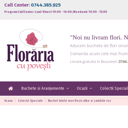
Call Center:
0744.385.925
Program CallCenter: Luni-Vineri: 10:00 - 16:00; Weekend: 10:00 - 13:00
"Noi nu livram flori. 
Aducem buchete de flori oriund
Comanda acum cele mai frumoas
Livrare gratuita in Bucuresti.
0744.
Buchete si Aranjamente
Ocazii
Colectii Specia
Acasa
Colectii Speciale
Buchet lalele mov frezii albe si zambile roz