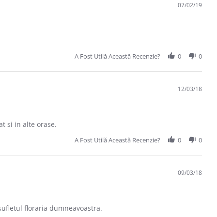
07/02/19
A Fost Utilă Această Recenzie?
0
0
12/03/18
t si in alte orase.
A Fost Utilă Această Recenzie?
0
0
09/03/18
sufletul floraria dumneavoastra.