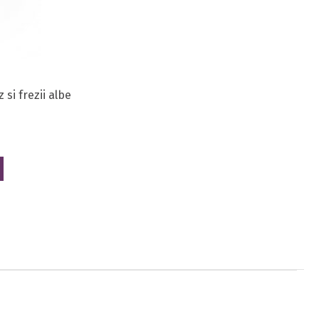
 si frezii albe
6 star rating