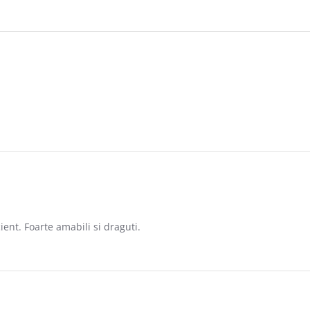
18
 2017
ient. Foarte amabili si draguti.
2017