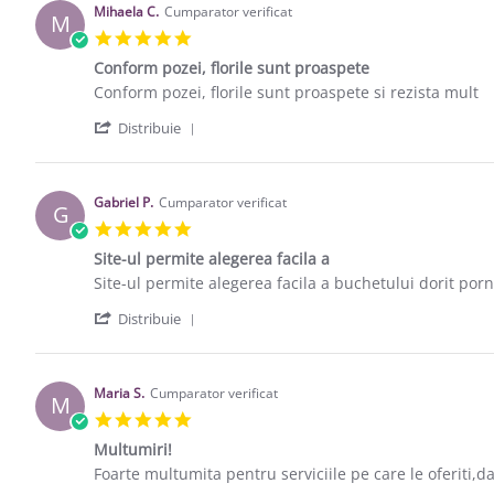
Mihaela C.
Cumparator verificat
M
5.0 star rating
Conform pozei, florile sunt proaspete
Review by Mihaela C. on 7 Feb 2019
review stating Conform pozei, florile sunt proaspete
Conform pozei, florile sunt proaspete si rezista mult
' Share Review by Mihaela C. on 7 Feb 
Distribuie
Gabriel P.
Cumparator verificat
G
5.0 star rating
Site-ul permite alegerea facila a
Review by Gabriel P. on 12 Mar 2018
review stating Site-ul permite alegerea facila a
Site-ul permite alegerea facila a buchetului dorit porni
' Share Review by Gabriel P. on 12 Mar
Distribuie
Maria S.
Cumparator verificat
M
5.0 star rating
Multumiri!
Review by Maria S. on 9 Mar 2018
review stating Multumiri!
Foarte multumita pentru serviciile pe care le oferiti