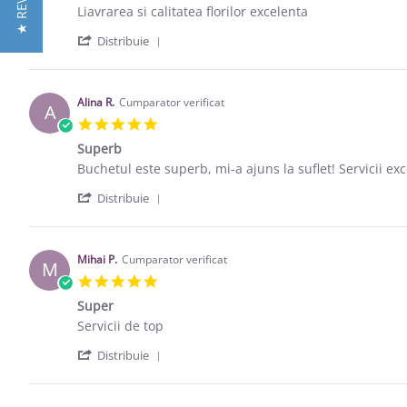
★ REVIEWS
Review by George H. on 25 Feb 2022
review stating Liavrarea si calitatea florilor excelenta
Liavrarea si calitatea florilor excelenta
' Share Review by George H. on 25 Feb 
Distribuie
Alina R.
Cumparator verificat
A
5.0 star rating
Superb
Review by Alina R. on 11 Mar 2021
review stating Superb
Buchetul este superb, mi-a ajuns la suflet! Servicii exc
' Share Review by Alina R. on 11 Mar 2
Distribuie
Mihai P.
Cumparator verificat
M
5.0 star rating
Super
Review by Mihai P. on 10 Mar 2021
review stating Super
Servicii de top
' Share Review by Mihai P. on 10 Mar 2
Distribuie