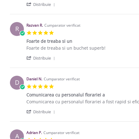
' Share Review by Maria S. on 9 Mar 20
Distribuie
Razvan R.
Cumparator verificat
R
5.0 star rating
Foarte de treaba si un
Review by Razvan R. on 23 May 2017
review stating Foarte de treaba si un
Foarte de treaba si un buchet superb!
' Share Review by Razvan R. on 23 May
Distribuie
Daniel N.
Cumparator verificat
D
5.0 star rating
Comunicarea cu personalul florariei a
Review by Daniel N. on 12 Mar 2017
review stating Comunicarea cu personalul florariei a
Comunicarea cu personalul florariei a fost rapid si efic
' Share Review by Daniel N. on 12 Mar 
Distribuie
Adrian P.
Cumparator verificat
A