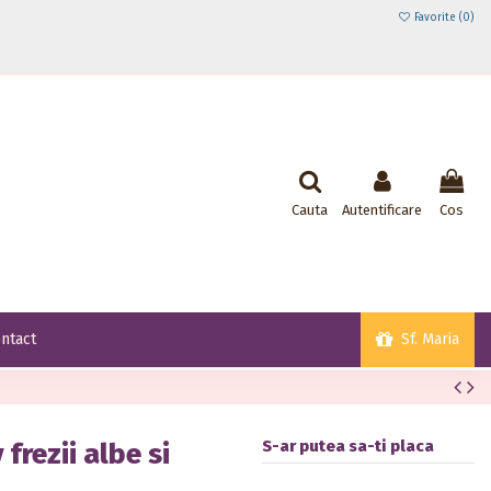
Favorite (
0
)
Cauta
Autentificare
Cos
Sf. Maria
ntact
S-ar putea sa-ti placa
frezii albe si