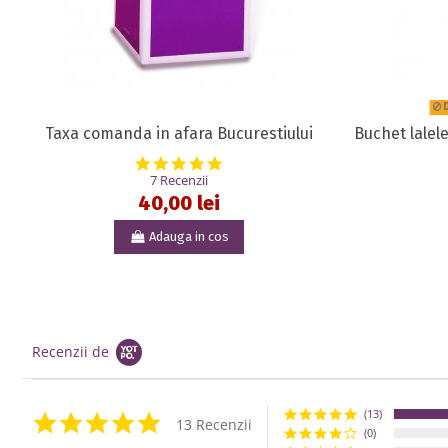
D
Taxa comanda in afara Bucurestiului
Buchet lalele
5.0 star rating
7 Recenzii
40,00 lei
Adauga in cos
Recenzii de
(13)
5.0 star rating
13 Recenzii
(0)