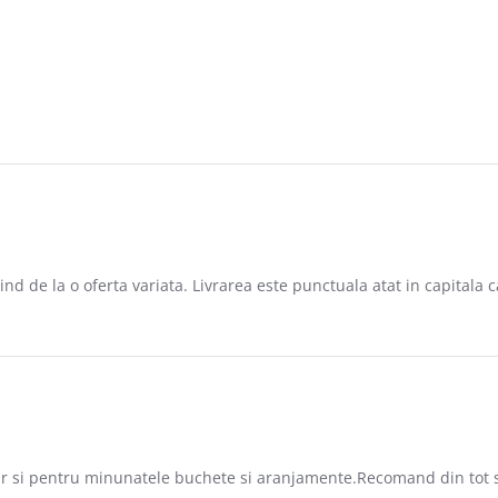
2019
nd de la o oferta variata. Livrarea este punctuala atat in capitala ca
 2018
,dar si pentru minunatele buchete si aranjamente.Recomand din tot 