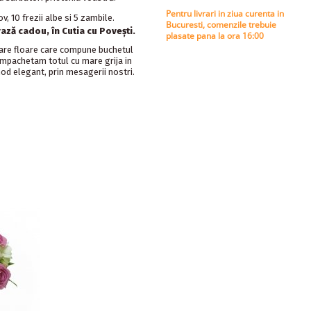
Pentru livrari in ziua curenta in
v, 10 frezii albe si 5 zambile.
Bucuresti, comenzile trebuie
ază cadou, în Cutia cu Povești.
plasate pana la ora 16:00
care floare care compune buchetul
 Impachetam totul cu mare grija in
 mod elegant, prin mesagerii nostri.