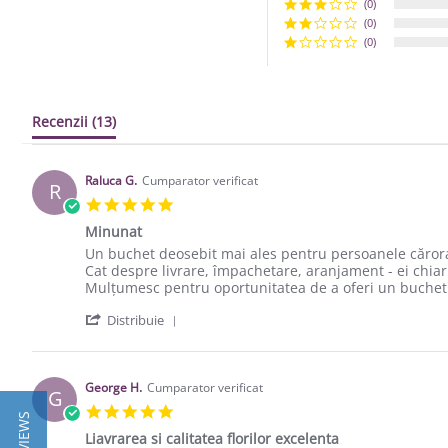
(0)
(0)
(0)
Recenzii
(13)
Raluca G.
Cumparator verificat
R
5.0 star rating
Minunat
Review by Raluca G. on 16 Mar 2022
review stating Minunat
Un buchet deosebit mai ales pentru persoanele cărora 
Cat despre livrare, împachetare, aranjament - ei chiar
Mulțumesc pentru oportunitatea de a oferi un buchet
' Share Review by Raluca G. on 16 Mar 
Distribuie
George H.
Cumparator verificat
G
5.0 star rating
Liavrarea si calitatea florilor excelenta