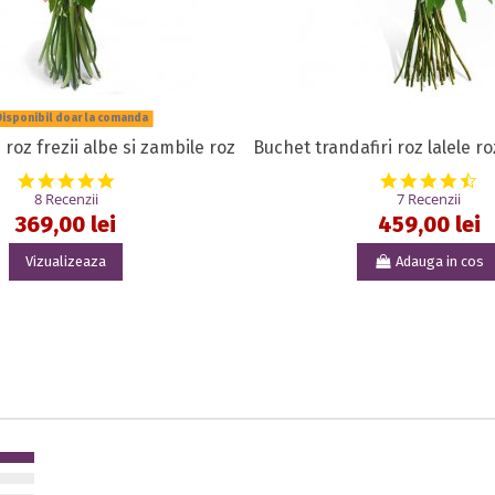
isponibil doar la comanda
 roz frezii albe si zambile roz
Buchet trandafiri roz lalele roz
5.0 star rating
4.
8 Recenzii
7 Recenzii
369,00 lei
459,00 lei
Vizualizeaza
Adauga in cos