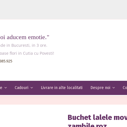
Noi aducem emotie."
e in Bucuresti, in 3 ore.
e flori in Cutia cu Povesti!
385.925
Livrare in alte localitati
Co
le
Cadouri
Despre noi
Buchet lalele mov 
zambile roz