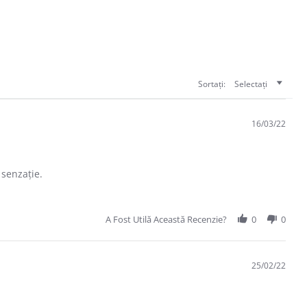
Sortați:
Selectați
16/03/22
 senzație.
A Fost Utilă Această Recenzie?
0
0
25/02/22