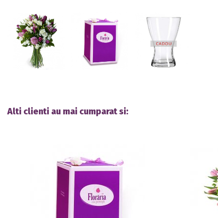
Alti clienti au mai cumparat si: