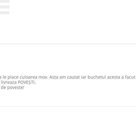
le place culoarea mov. Asta am cautat iar buchetul acesta a facut
 livreaza POVEȘTI.
 de poveste!
2022