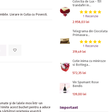
Colectia de Lux - 151
trandafiri in...
5.0 st
mbile. Livrare in Cutia cu Povesti.
1 Recenzie
2.958,03 lei
Telegrama din Ciocolata
Primavara...
5.0 st
1 Recenzie
s
319,49 lei
Cutie inima cu miniroze
si Bottega...
572,35 lei
Vin Spumant Rose
Bendis
139,00 lei
esmate și de lalele mov într-un
Important
 Trimite acest buchet pentru a aduce
a sărbători prietenia voastră.