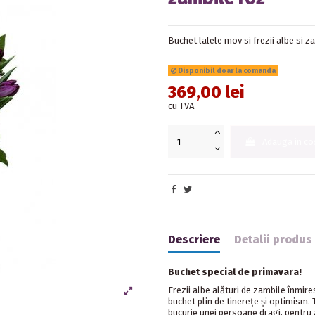
Buchet lalele mov si frezii albe si za
Disponibil doar la comanda
369,00 lei
cu TVA
Adauga in co
Descriere
Detalii produs
Buchet special de primavara!
Frezii albe alături de zambile înmir
buchet plin de tinerețe și optimism.
bucurie unei persoane dragi, pentru 