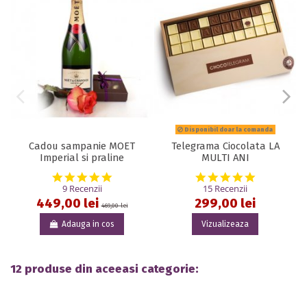
Disponibil doar la comanda
Cadou sampanie MOET
Telegrama Ciocolata LA
C
Imperial si praline
MULTI ANI
5.0 star rating
5.0 star rat
9 Recenzii
15 Recenzii
449,00 lei
299,00 lei
469,00 lei
Adauga in cos
Vizualizeaza
12 produse din aceeasi categorie: