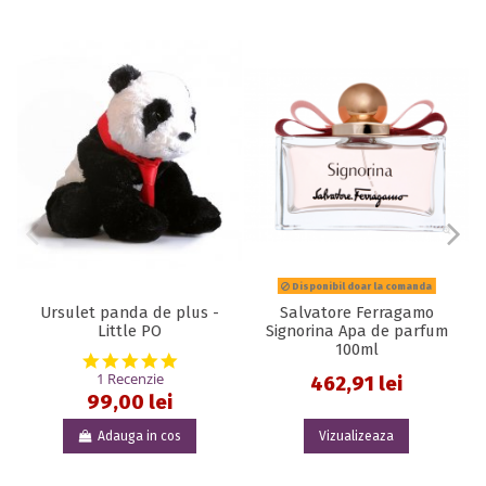
Disponibil doar la comanda
Ursulet panda de plus -
Salvatore Ferragamo
Little PO
Signorina Apa de parfum
100ml
5.0 star rating
1 Recenzie
462,91 lei
99,00 lei
Adauga in cos
Vizualizeaza