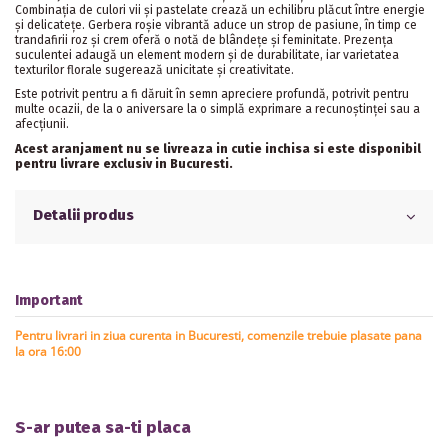
Combinația de culori vii și pastelate crează un echilibru plăcut între energie
și delicatețe. Gerbera roșie vibrantă aduce un strop de pasiune, în timp ce
trandafirii roz și crem oferă o notă de blândețe și feminitate. Prezența
suculentei adaugă un element modern și de durabilitate, iar varietatea
texturilor florale sugerează unicitate și creativitate.
Este potrivit pentru a fi dăruit în semn apreciere profundă, potrivit pentru
multe ocazii, de la o aniversare la o simplă exprimare a recunoștinței sau a
afecțiunii.
Acest aranjament nu se livreaza in cutie inchisa si este disponibil
pentru livrare exclusiv in Bucuresti.
Detalii produs
Important
Pentru livrari in ziua curenta in Bucuresti, comenzile trebuie plasate pana
la ora 16:00
S-ar putea sa-ti placa