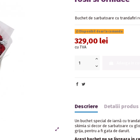
Buchet de sarbatoare cu trandafiri ro
Disponibil doar la comanda
329,00 lei
cu TVA
Adauga in co
Descriere
Detalii produs
Un buchet special de iarnă cu trandafi
skimia si decor de sarbatoare cu glo
grija, pentru a fi gata de daruit.
Acest buchet nu se livreaza in cu