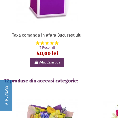
Taxa comanda in afara Bucurestiului
5.0 star rating
7 Recenzii
40,00 lei
Adauga in cos
12 produse din aceeasi categorie:
★ REVIEWS