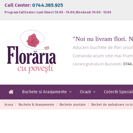
Call Center:
0744.385.925
Program CallCenter: Luni-Vineri: 10:00 - 16:00; Weekend: 10:00 - 13:00
"Noi nu livram flori. 
Aducem buchete de flori oriund
Comanda acum cele mai frumoas
Livrare gratuita in Bucuresti.
0744.
Buchete si Aranjamente
Ocazii
Colectii Specia
Acasa
Buchete & Aranjamente
Buchete asortate
Buchet de sarbatoare cu tran