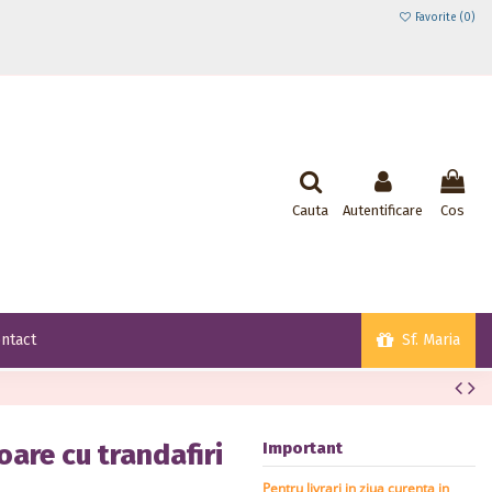
Favorite (
0
)
Cauta
Autentificare
Cos
Sf. Maria
ntact
are cu trandafiri
Important
Pentru livrari in ziua curenta in