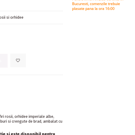
Bucuresti, comenzile trebuie
plasate pana la ora 16:00
sii si orhidee
s
ri rosii, orhidee imperiale albe,
buri si crengute de brad, ambalat cu
tie si este disponibil pentru