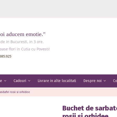
Noi aducem emotie."
e in Bucuresti, in 3 ore.
e flori in Cutia cu Povesti!
385.925
Livrare in alte localitati
Co
le
Cadouri
Despre noi
dafiri rosii si orhidee
Buchet de sarbato
rosii si orhidee