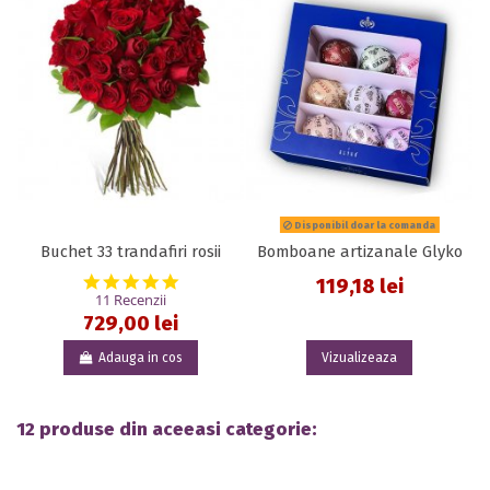
Disponibil doar la comanda
Buchet 33 trandafiri rosii
Bomboane artizanale Glyko
5.0 star rating
119,18 lei
11 Recenzii
729,00 lei
Adauga in cos
Vizualizeaza
12 produse din aceeasi categorie: