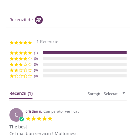
Recenzii de
1 Recenzie
5.0 star rating
(1)
(0)
(0)
(0)
(0)
Recenzii
(1)
Sortați:
Selectați
cristian n.
Cumparator verificat
C
5.0 star rating
The best
Review by cristian n. on 10 May 2019
review stating The best
Cel mai bun serviciu ! Multumesc