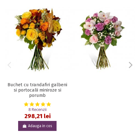
Buchet cu trandafiri galbeni
si portocalii miniroze si
porumb
5.0 star rating
8 Recenzii
298,21 lei
Adauga in cos