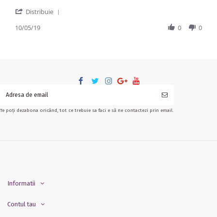
' Share Review by cristian n. on 10 May 2019
Distribuie
10/05/19
0
0
Te poți dezabona oricând, tot ce trebuie sa faci e să ne contactezi prin email.
Informatii
Contul tau