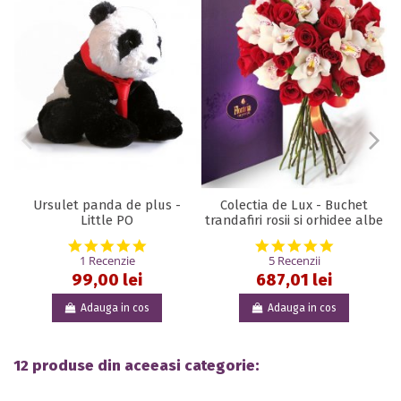
Ursulet panda de plus -
Colectia de Lux - Buchet
V
Little PO
trandafiri rosii si orhidee albe
5.0 star rating
5.0 star rat
1 Recenzie
5 Recenzii
99,00 lei
687,01 lei
Adauga in cos
Adauga in cos
12 produse din aceeasi categorie: