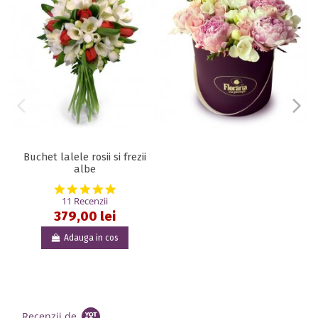
Buchet lalele rosii si frezii
albe
5.0 star rating
11 Recenzii
379,00 lei
Adauga in cos
Recenzii de