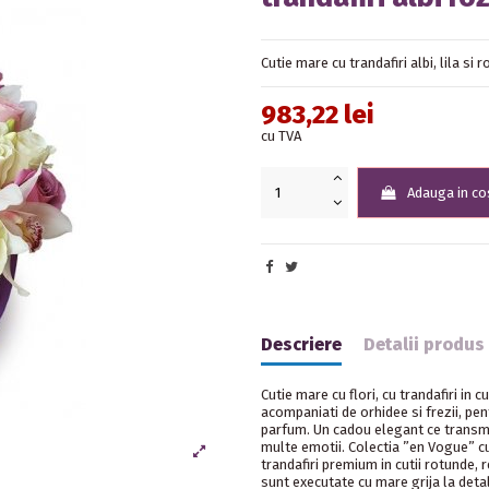
Cutie mare cu trandafiri albi, lila si r
983,22 lei
cu TVA
Adauga in co
Descriere
Detalii produs
Cutie mare cu flori, cu trandafiri in cul
acompaniati de orhidee si frezii, pen
parfum. Un cadou elegant ce transmi
multe emotii. Colectia ”en Vogue” 
trandafiri premium in cutii rotunde,
sunt executate cu mare grija la detali