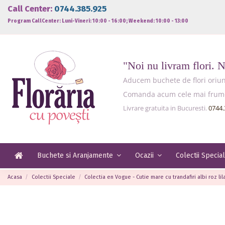
Call Center:
0744.385.925
Program CallCenter: Luni-Vineri: 10:00 - 16:00; Weekend: 10:00 - 13:00
"Noi nu livram flori. 
Aducem buchete de flori oriund
Comanda acum cele mai frumoas
Livrare gratuita in Bucuresti.
0744.
Buchete si Aranjamente
Ocazii
Colectii Specia
Acasa
Colectii Speciale
Colectia en Vogue - Cutie mare cu trandafiri albi roz lil