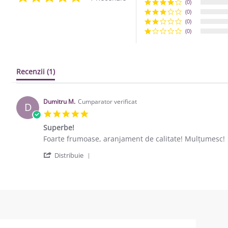
(0)
(0)
(0)
(0)
Recenzii
(1)
Dumitru M.
Cumparator verificat
D
5.0 star rating
Superbe!
Review by Dumitru M. on 28 Apr 2020
review stating Superbe!
Foarte frumoase, aranjament de calitate! Mulțumesc!
' Share Review by Dumitru M. on 28 Ap
Distribuie