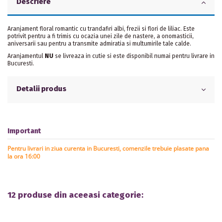
Descriere
Aranjament floral romantic cu trandafiri albi, frezii si flori de liliac. Este
potrivit pentru a fi trimis cu ocazia unei zile de nastere, a onomasticii,
aniversarii sau pentru a transmite admiratia si multumirile tale calde.
Aranjamentul
NU
se livreaza in cutie si este disponibil numai pentru livrare in
Bucuresti.
Detalii produs
Important
Pentru livrari in ziua curenta in Bucuresti, comenzile trebuie plasate pana
la ora 16:00
12 produse din aceeasi categorie: