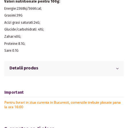
Valori nutritionale pentru 100g:
Energie:2368kj/566Kcal;
Grasimi:39G
Acizi grasi saturati:24G;
Glucide/carbohidrati: 41G;
Zahar:40G;
Proteine:8.1G;
Sare:0.1G
Detalii produs
Important
Pentru livrari in ziua curenta in Bucuresti, comenzile trebuie plasate pana
la ora 16:00