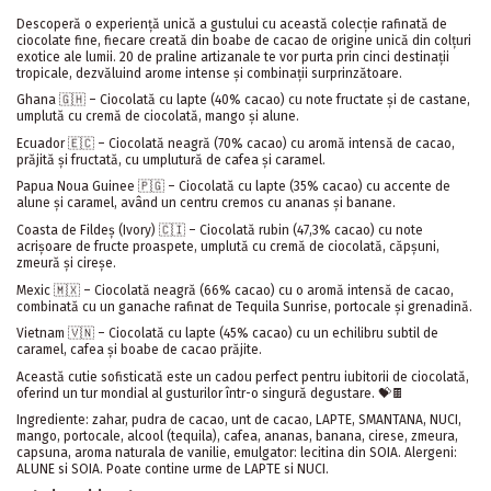
Descoperă o experiență unică a gustului cu această colecție rafinată de
ciocolate fine, fiecare creată din boabe de cacao de origine unică din colțuri
exotice ale lumii. 20 de praline artizanale te vor purta prin cinci destinații
tropicale, dezvăluind arome intense și combinații surprinzătoare.
Ghana 🇬🇭 – Ciocolată cu lapte (40% cacao) cu note fructate și de castane,
umplută cu cremă de ciocolată, mango și alune.
Ecuador 🇪🇨 – Ciocolată neagră (70% cacao) cu aromă intensă de cacao,
prăjită și fructată, cu umplutură de cafea și caramel.
Papua Noua Guinee 🇵🇬 – Ciocolată cu lapte (35% cacao) cu accente de
alune și caramel, având un centru cremos cu ananas și banane.
Coasta de Fildeș (Ivory) 🇨🇮 – Ciocolată rubin (47,3% cacao) cu note
acrișoare de fructe proaspete, umplută cu cremă de ciocolată, căpșuni,
zmeură și cireșe.
Mexic 🇲🇽 – Ciocolată neagră (66% cacao) cu o aromă intensă de cacao,
combinată cu un ganache rafinat de Tequila Sunrise, portocale și grenadină.
Vietnam 🇻🇳 – Ciocolată cu lapte (45% cacao) cu un echilibru subtil de
caramel, cafea și boabe de cacao prăjite.
Această cutie sofisticată este un cadou perfect pentru iubitorii de ciocolată,
oferind un tur mondial al gusturilor într-o singură degustare. 💝🍫
Ingrediente: zahar, pudra de cacao, unt de cacao, LAPTE, SMANTANA, NUCI,
mango, portocale, alcool (tequila), cafea, ananas, banana, cirese, zmeura,
capsuna, aroma naturala de vanilie, emulgator: lecitina din SOIA. Alergeni:
ALUNE si SOIA. Poate contine urme de LAPTE si NUCI.