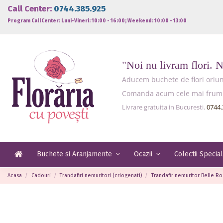
Call Center:
0744.385.925
Program CallCenter: Luni-Vineri: 10:00 - 16:00; Weekend: 10:00 - 13:00
"Noi nu livram flori. 
Aducem buchete de flori oriund
Comanda acum cele mai frumoas
Livrare gratuita in Bucuresti.
0744.
Buchete si Aranjamente
Ocazii
Colectii Specia
Acasa
Cadouri
Trandafiri nemuritori (criogenati)
Trandafir nemuritor Belle R