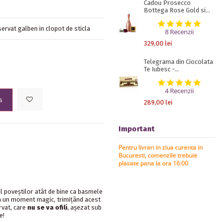
Cadou Prosecco
Bottega Rose Gold si...
5.0 st
ervat galben in clopot de sticla
8 Recenzii
329,00 lei
Telegrama din Ciocolata
Te Iubesc -...
5.0 st
4 Recenzii
s
289,00 lei
Important
Pentru livrari in ziua curenta in
Bucuresti, comenzile trebuie
plasate pana la ora 16:00
l poveștilor atât de bine ca basmele
a un moment magic, trimițând acest
rvat, care
nu se va ofili
, așezat sub
e!