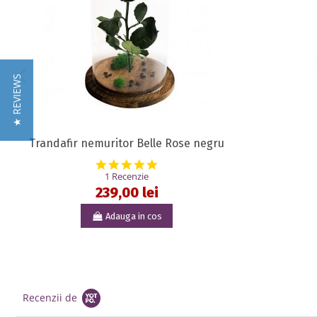
★ REVIEWS
Trandafir nemuritor Belle Rose negru
5.0 star rating
1 Recenzie
239,00 lei
Adauga in cos
Recenzii de