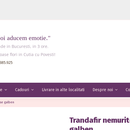
Noi aducem emotie."
e in Bucuresti, in 3 ore.
e flori in Cutia cu Povesti!
385.925
Livrare in alte localitati
Co
le
Cadouri
Despre noi
ose galben
Trandafir nemurit
galben