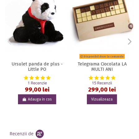
Disponibil doar la comanda
Ursulet panda de plus -
Telegrama Ciocolata LA
C
Little PO
MULTI ANI
5.0 star rating
5.0 star rat
1 Recenzie
15 Recenzii
99,00 lei
299,00 lei
Adauga in cos
Vizualizeaza
Recenzii de