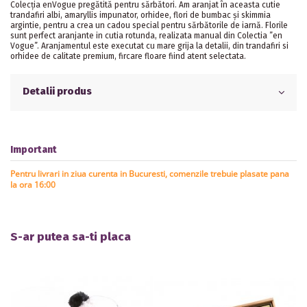
Colecția enVogue pregătită pentru sărbători. Am aranjat în aceasta cutie
trandafiri albi, amaryllis impunator, orhidee, flori de bumbac și skimmia
argintie, pentru a crea un cadou special pentru sărbătorile de iarnă. Florile
sunt perfect aranjante in cutia rotunda, realizata manual din Colectia ”en
Vogue”. Aranjamentul este executat cu mare grija la detalii, din trandafiri si
orhidee de calitate premium, fircare floare fiind atent selectata.
Detalii produs
Important
Pentru livrari in ziua curenta in Bucuresti, comenzile trebuie plasate pana
la ora 16:00
S-ar putea sa-ti placa