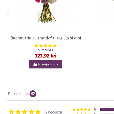
Buchet trio cu trandafiri roz lila si albi
5.0 star rating
5 Recenzii
323,92 lei
Adauga in cos
Recenzii de
(5)
5.0 star rating
5 Recenzii