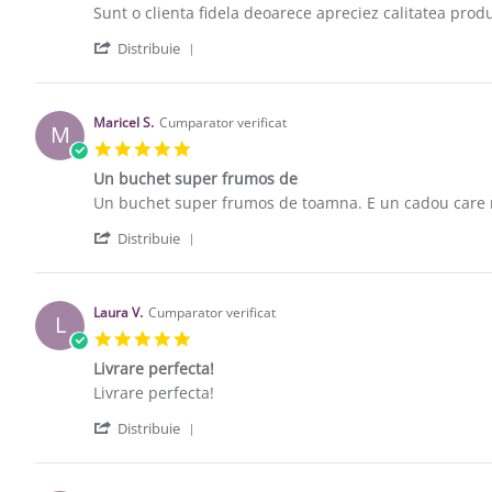
Review by Andreea N. on 7 Dec 2020
review stating Un buchet deosebit
Sunt o clienta fidela deoarece apreciez calitatea produ
' Share Review by Andreea N. on 7 Dec
Distribuie
Maricel S.
Cumparator verificat
M
5.0 star rating
Un buchet super frumos de
Review by Maricel S. on 11 Nov 2019
review stating Un buchet super frumos de
Un buchet super frumos de toamna. E un cadou care me
' Share Review by Maricel S. on 11 Nov
Distribuie
Laura V.
Cumparator verificat
L
5.0 star rating
Livrare perfecta!
Review by Laura V. on 7 Nov 2017
review stating Livrare perfecta!
Livrare perfecta!
' Share Review by Laura V. on 7 Nov 20
Distribuie