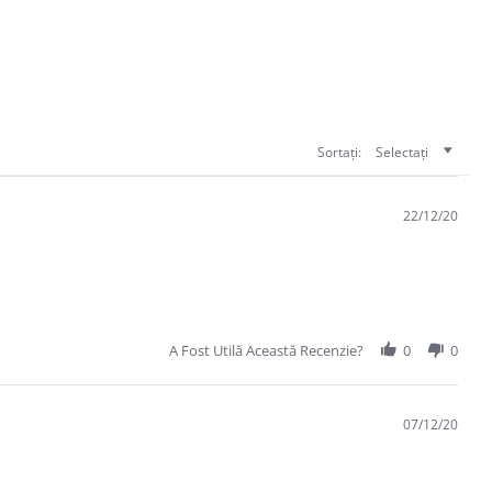
Sortați:
Selectați
22/12/20
A Fost Utilă Această Recenzie?
0
0
07/12/20