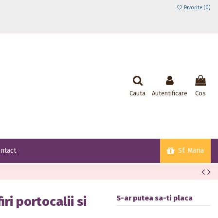
Favorite (
0
)
Cauta
Autentificare
Cos
Sf. Maria
ntact
S-ar putea sa-ti placa
ri portocalii si