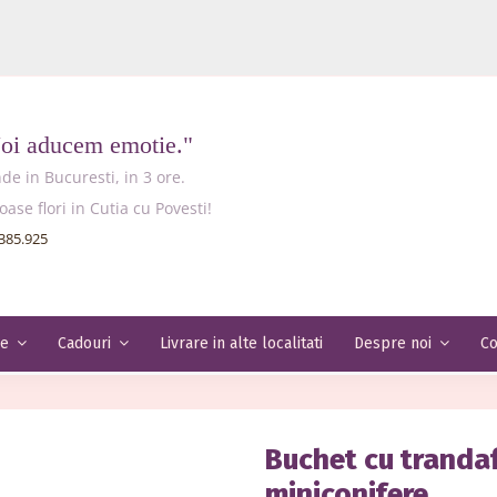
Noi aducem emotie."
e in Bucuresti, in 3 ore.
e flori in Cutia cu Povesti!
385.925
Livrare in alte localitati
Co
le
Cadouri
Despre noi
Buchet cu trandafi
miniconifere