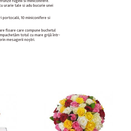
 frunze ruginii si miniconifere.
u urarie tale si adu bucurie unei
 portocalii, 10 miniconifere si
care floare care compune buchetul
 Împachetăm totul cu mare grijă într-
prin mesagerii noștri.