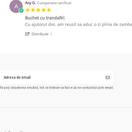
Any G.
Cumparator verificat
A
5.0 star rating
Buchet cu trandafiri
Review by Any G. on 19 Sep 2017
review stating Buchet cu trandafiri
Cu ajutorul dvs. am reusit sa aduc o zi plina de zamb
' Share Review by Any G. on 19 Sep 201
Distribuie
Te poți dezabona oricând, tot ce trebuie sa faci e să ne contactezi prin email.