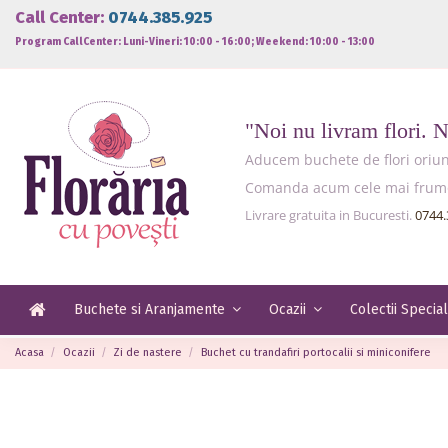
Call Center:
0744.385.925
Program CallCenter: Luni-Vineri: 10:00 - 16:00; Weekend: 10:00 - 13:00
"Noi nu livram flori. 
Aducem buchete de flori oriund
Comanda acum cele mai frumoas
Livrare gratuita in Bucuresti.
0744.
Buchete si Aranjamente
Ocazii
Colectii Specia
Acasa
Ocazii
Zi de nastere
Buchet cu trandafiri portocalii si miniconifere