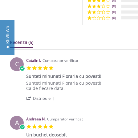
(0)
(0)
(0)
(0)
★ REVIEWS
Recenzii
(5)
Catalin I.
Cumparator verificat
C
5.0 star rating
Sunteti minunati Floraria cu povesti!
Review by Catalin I. on 22 Dec 2020
review stating Sunteti minunati Floraria cu povesti!
Sunteti minunati Floraria cu povesti!
Ca de fiecare data.
' Share Review by Catalin I. on 22 Dec 
Distribuie
Andreea N.
Cumparator verificat
A
5.0 star rating
Un buchet deosebit