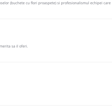
selor (buchete cu flori proaspete) si profesionalismul echipei care 
 2020
rita sa il oferi.
 2019
17