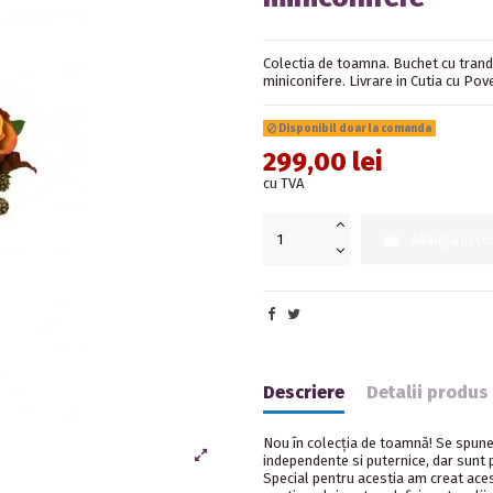
Colectia de toamna. Buchet cu trandaf
miniconifere. Livrare in Cutia cu Pove
Disponibil doar la comanda
299,00 lei
cu TVA
Adauga in co
Descriere
Detalii produs
Nou în colecția de toamnă! Se spune 
independente si puternice, dar sunt 
Special pentru acestia am creat aces