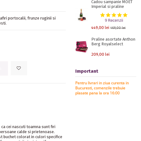
Cadou sampanie MOET
Imperial si praline
5.0 st
iri portocalii, frunze ruginii si
9 Recenzii
sti.
449,00 lei
469,00 lei
Praline asortate Anthon
Berg Royalselect
209,00 lei
s
Important
Pentru livrari in ziua curenta in
Bucuresti, comenzile trebuie
plasate pana la ora 16:00
ca cei nascuti toamna sunt firi
persoane calde si prietenoase.
t buchet colorat in culori specifice