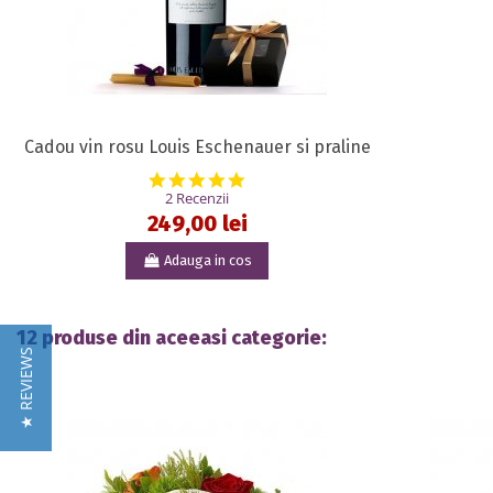
Cadou vin rosu Louis Eschenauer si praline
5.0 star rating
2 Recenzii
249,00 lei
Adauga in cos
12 produse din aceeasi categorie:
★ REVIEWS