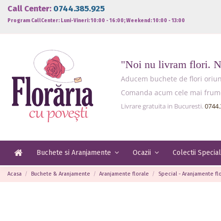
Call Center:
0744.385.925
Program CallCenter: Luni-Vineri: 10:00 - 16:00; Weekend: 10:00 - 13:00
"Noi nu livram flori. 
Aducem buchete de flori oriund
Comanda acum cele mai frumoas
Livrare gratuita in Bucuresti.
0744.
Buchete si Aranjamente
Ocazii
Colectii Specia
Acasa
Buchete & Aranjamente
Aranjamente florale
Special - Aranjamente fl