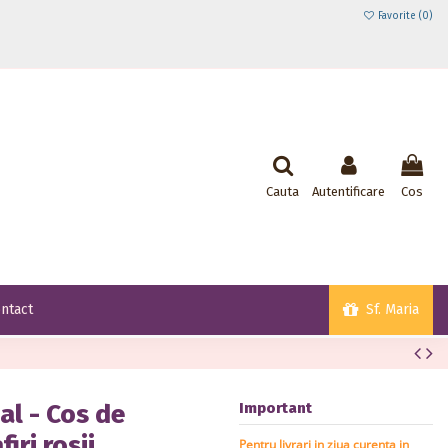
Favorite (
0
)
Cauta
Autentificare
Cos
Sf. Maria
ntact
al - Cos de
Important
iri rosii
Pentru livrari in ziua curenta in