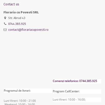
Contact us
Floraria cu Povesti SRL
Str. Abrud 43
0744.385.925
contact@florariacupovesti.ro
Comenzi telefonice: 0744.385.925
Programul de livrari:
Program CallCenter:
Luni-Vineri: 10:00 - 16:00;
Luni-Vineri: 10:00 - 2
1:00
Weekend: 10:00 - 16
:00