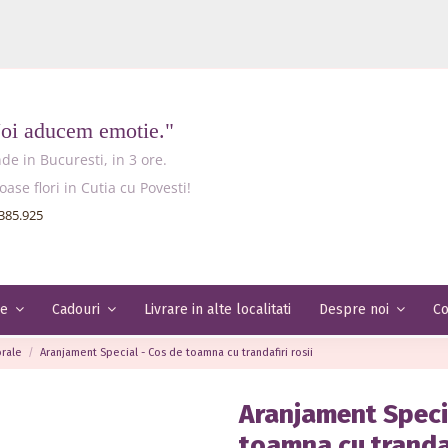
Noi aducem emotie."
e in Bucuresti, in 3 ore.
e flori in Cutia cu Povesti!
385.925
Livrare in alte localitati
Co
le
Cadouri
Despre noi
orale
Aranjament Special - Cos de toamna cu trandafiri rosii
Aranjament Speci
toamna cu trandaf