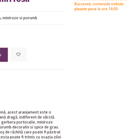
Bucuresti, comenzile trebuie
plasate pana la ora 16:00
a, miniroze si porumb
s
mnă, acest aranjament este o
ană dragă, indiferent de vârstă.
i, gerbera portocalie, miniroze
orumb decorativ si spice de grau.
oş de răchită care poate fi păstrat
esta poate fi trimis cu ocazia zilei