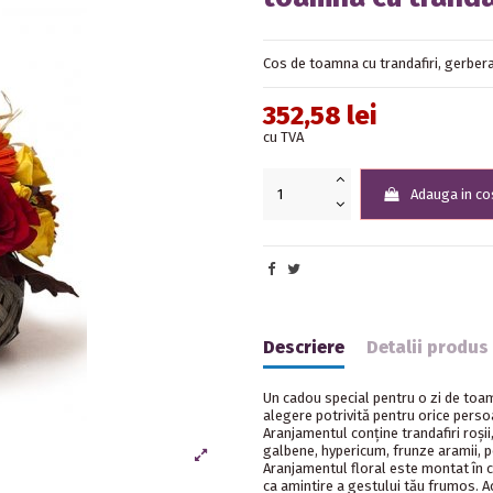
Cos de toamna cu trandafiri, gerber
352,58 lei
cu TVA
Adauga in co
Descriere
Detalii produs
Un cadou special pentru o zi de toa
alegere potrivită pentru orice perso
Aranjamentul conține trandafiri roși
galbene, hypericum, frunze aramii, p
Aranjamentul floral este montat în c
ca amintire a gestului tău frumos. Ac