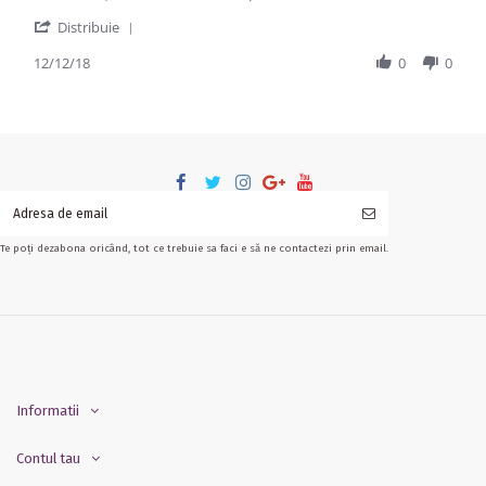
' Share Review by Gabriel P. on 12 Dec 2018
Distribuie
12/12/18
0
0
Te poți dezabona oricând, tot ce trebuie sa faci e să ne contactezi prin email.
Informatii
Contul tau