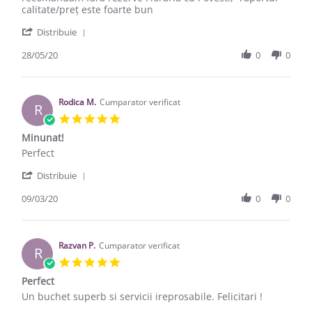
calitate/preț este foarte bun
' Share Review by Cornelia G. on 28 May 2020
Distribuie
28/05/20
0
0
Rodica M.
Cumparator verificat
R
5.0 star rating
Minunat!
Review by Rodica M. on 9 Mar 2020
review stating Minunat!
Perfect
' Share Review by Rodica M. on 9 Mar 2020
Distribuie
09/03/20
0
0
Razvan P.
Cumparator verificat
R
5.0 star rating
Perfect
Review by Razvan P. on 7 Mar 2019
review stating Perfect
Un buchet superb si servicii ireprosabile. Felicitari !