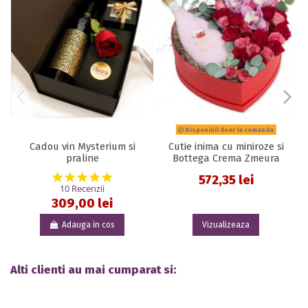
Disponibil doar la comanda
Cadou vin Mysterium si
Cutie inima cu miniroze si
praline
Bottega Crema Zmeura
5.0 star rating
572,35 lei
10 Recenzii
309,00 lei
Adauga in cos
Vizualizeaza
Alti clienti au mai cumparat si: