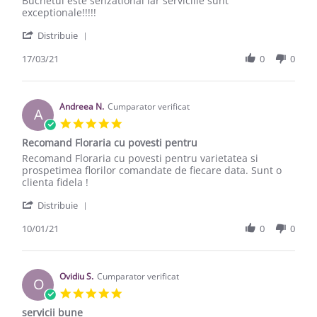
Buchetul este senzational iar serviciile sunt
exceptionale!!!!!
' Share Review by Bogdan I. on 17 Mar 2021
Distribuie
17/03/21
0
0
Andreea N.
Cumparator verificat
A
5.0 star rating
Recomand Floraria cu povesti pentru
Review by Andreea N. on 10 Jan 2021
review stating Recomand Floraria cu povesti pentru
Recomand Floraria cu povesti pentru varietatea si
prospetimea florilor comandate de fiecare data. Sunt o
clienta fidela !
' Share Review by Andreea N. on 10 Jan 2021
Distribuie
10/01/21
0
0
Ovidiu S.
Cumparator verificat
O
5.0 star rating
servicii bune