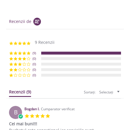
Recenzii de
9 Recenzii
5.0 star rating
(9)
(0)
(0)
(0)
(0)
Recenzii
(9)
Sortați:
Selectați
Bogdan I.
Cumparator verificat
B
5.0 star rating
Cei mai buni!!!
Review by Bogdan I. on 17 Mar 2021
review stating Cei mai buni!!!