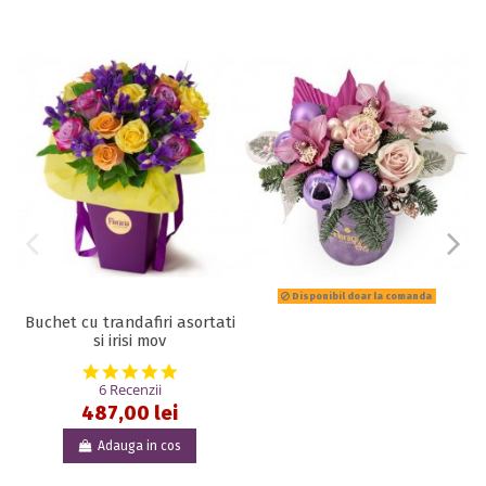
Disponibil doar la comanda
Buchet cu trandafiri asortati
si irisi mov
5.0 star rating
6 Recenzii
487,00 lei
Adauga in cos