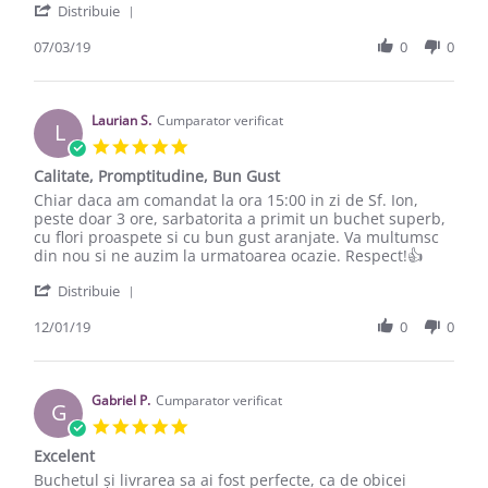
' Share Review by Razvan P. on 7 Mar 2019
Distribuie
07/03/19
0
0
Laurian S.
Cumparator verificat
L
5.0 star rating
Calitate, Promptitudine, Bun Gust
Review by Laurian S. on 12 Jan 2019
review stating Calitate, Promptitudine, Bun Gust
Chiar daca am comandat la ora 15:00 in zi de Sf. Ion,
peste doar 3 ore, sarbatorita a primit un buchet superb,
cu flori proaspete si cu bun gust aranjate. Va multumsc
din nou si ne auzim la urmatoarea ocazie. Respect!👍
' Share Review by Laurian S. on 12 Jan 2019
Distribuie
12/01/19
0
0
Gabriel P.
Cumparator verificat
G
5.0 star rating
Excelent
Review by Gabriel P. on 12 Dec 2018
review stating Excelent
Buchetul și livrarea sa ai fost perfecte, ca de obicei