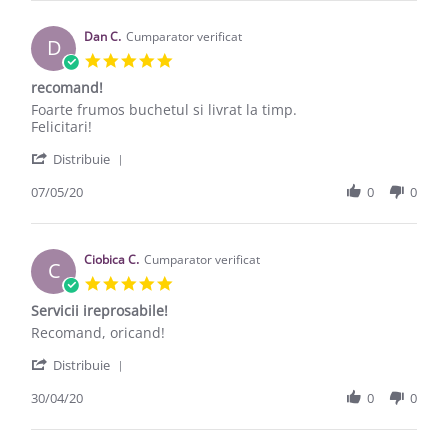
Dan C.
Cumparator verificat
D
5.0 star rating
recomand!
Review by Dan C. on 7 May 2020
review stating recomand!
Foarte frumos buchetul si livrat la timp.
Felicitari!
' Share Review by Dan C. on 7 May 2020
Distribuie
07/05/20
0
0
Ciobica C.
Cumparator verificat
C
5.0 star rating
Servicii ireprosabile!
Review by Ciobica C. on 30 Apr 2020
review stating Servicii ireprosabile!
Recomand, oricand!
' Share Review by Ciobica C. on 30 Apr 2020
Distribuie
30/04/20
0
0