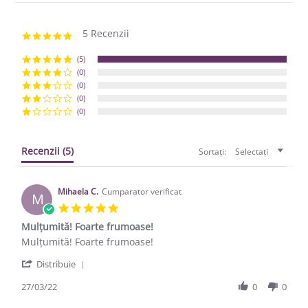
5 Recenzii
5.0 star rating
(5)
(0)
(0)
(0)
(0)
Recenzii
(5)
Sortați:
Selectați
Mihaela C.
Cumparator verificat
M
5.0 star rating
Mulțumită! Foarte frumoase!
Review by Mihaela C. on 27 Mar 2022
review stating Mulțumită! Foarte frumoase!
Mulțumită! Foarte frumoase!
' Share Review by Mihaela C. on 27 Mar 2022
Distribuie
27/03/22
0
0