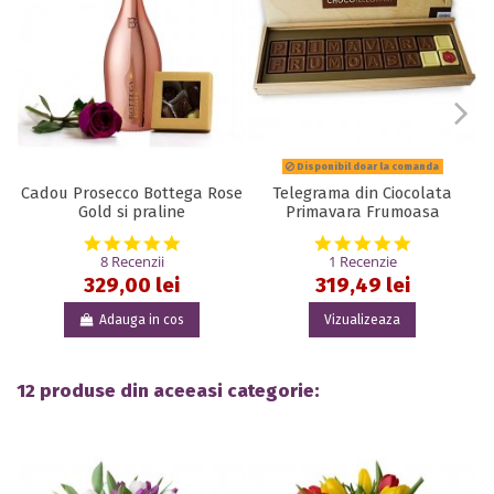
Disponibil doar la comanda
Cadou Prosecco Bottega Rose
Telegrama din Ciocolata
Gold si praline
Primavara Frumoasa
5.0 star rating
5.0 star rat
8 Recenzii
1 Recenzie
329,00 lei
319,49 lei
Adauga in cos
Vizualizeaza
12 produse din aceeasi categorie: