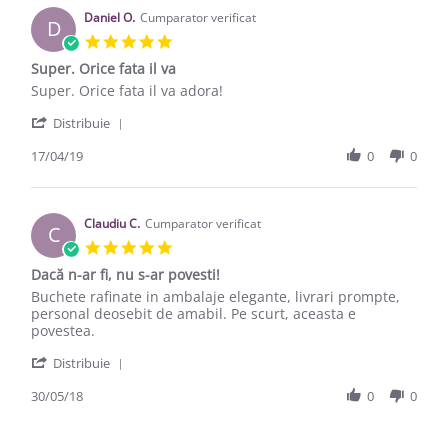
Daniel O.
Cumparator verificat
D
5.0 star rating
Super. Orice fata il va
Review by Daniel O. on 17 Apr 2019
review stating Super. Orice fata il va
Super. Orice fata il va adora!
' Share Review by Daniel O. on 17 Apr 2019
Distribuie
17/04/19
0
0
Claudiu C.
Cumparator verificat
C
5.0 star rating
Dacă n-ar fi, nu s-ar povesti!
Review by Claudiu C. on 30 May 2018
review stating Dacă n-ar fi, nu s-ar povesti!
Buchete rafinate in ambalaje elegante, livrari prompte,
personal deosebit de amabil. Pe scurt, aceasta e
povestea.
' Share Review by Claudiu C. on 30 May 2018
Distribuie
30/05/18
0
0