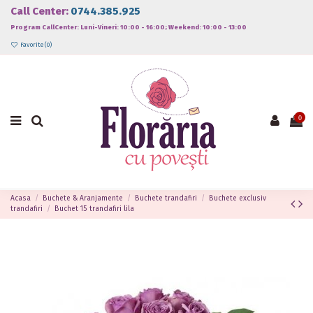
Call Center:
0744.385.925
Program CallCenter: Luni-Vineri: 10:00 - 16:00; Weekend: 10:00 - 13:00
Favorite (
0
)
0
Acasa
Buchete & Aranjamente
Buchete trandafiri
Buchete exclusiv
trandafiri
Buchet 15 trandafiri lila