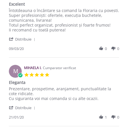
Excelent
Review by Anca S. on 9 Mar 2020
review stating Excelent
Întotdeauna o încântare sa comand la Floraria cu povesti.
Super profesioniști: ofertele, execuția buchetele,
comunicarea, livrarea!
Totul perfect organizat, profesionist și foarte frumos!
Ii recomand cu toată puterea!
' Share Review by Anca S. on 9 Mar 2020
Distribuie
09/03/20
0
0
MIHAELA I.
Cumparator verificat
M
5.0 star rating
Eleganta
Review by MIHAELA I. on 21 Jan 2020
review stating Eleganta
Prezentare, prospetime, aranjament, punctualitate la
cote ridicate.
Cu siguranta voi mai comanda si cu alte ocazii.
' Share Review by MIHAELA I. on 21 Jan 2020
Distribuie
21/01/20
1
0