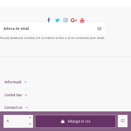
Te poți dezabona oricând, tot ce trebuie sa faci e să ne contactezi prin email.
Informatii
Contul tau
Contact us
Adauga in cos
© Floraria cu Povesti 2013-2022