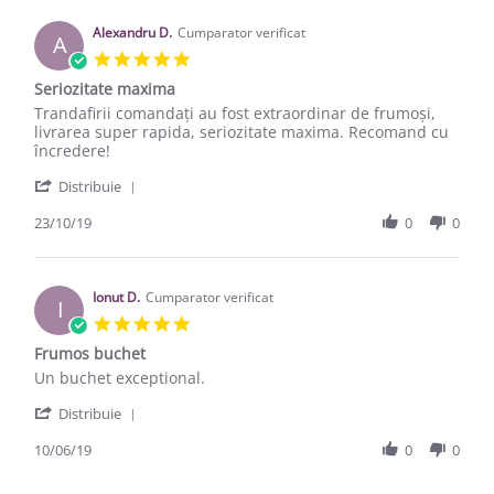
Alexandru D.
Cumparator verificat
A
5.0 star rating
Seriozitate maxima
Review by Alexandru D. on 23 Oct 2019
review stating Seriozitate maxima
Trandafirii comandați au fost extraordinar de frumoși,
livrarea super rapida, seriozitate maxima. Recomand cu
încredere!
' Share Review by Alexandru D. on 23 Oct 2019
Distribuie
23/10/19
0
0
Ionut D.
Cumparator verificat
I
5.0 star rating
Frumos buchet
Review by Ionut D. on 10 Jun 2019
review stating Frumos buchet
Un buchet exceptional.
' Share Review by Ionut D. on 10 Jun 2019
Distribuie
10/06/19
0
0