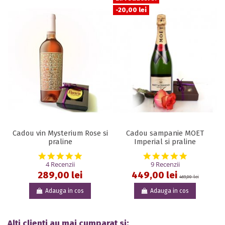
-20,00 lei
Cadou vin Mysterium Rose si
Cadou sampanie MOET
praline
Imperial si praline
5.0 star rating
5.0 star rat
4 Recenzii
9 Recenzii
289,00 lei
449,00 lei
469,00 lei
Adauga in cos
Adauga in cos
Alti clienti au mai cumparat si: