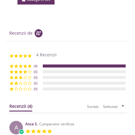
Recenzii de
4 Recenzii
5.0 star rating
(4)
(0)
(0)
(0)
(0)
Recenzii
(4)
Sortați:
Selectați
Anca S.
Cumparator verificat
A
5.0 star rating