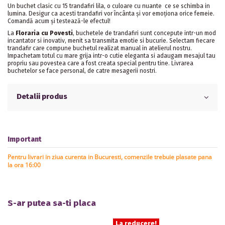
Un
buchet
clasic cu 15 trandafiri lila, o culoare cu nuante ce se schimba in
lumina. Desigur ca acesti trandafiri vor încânta și vor emoționa orice femeie.
Comandă acum și testează-le efectul!
La
Floraria cu Povesti
, buchetele de trandafiri sunt concepute intr-un mod
incantator si inovativ, menit sa transmita emotie si bucurie. Selectam fiecare
trandafir care compune buchetul realizat manual in atelierul nostru.
Impachetam totul cu mare grija intr-o cutie eleganta si adaugam mesajul tau
propriu sau povestea care a fost creata special pentru tine. Livrarea
buchetelor se face personal, de catre mesagerii nostri.
Detalii produs
Important
Pentru livrari in ziua curenta in Bucuresti, comenzile trebuie plasate pana
la ora 16:00
S-ar putea sa-ti placa
La reducere!