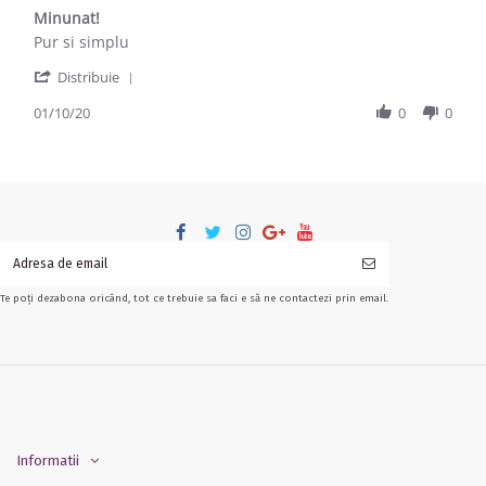
Minunat!
Review by Adriana P. on 1 Oct 2020
review stating Minunat!
Pur si simplu
' Share Review by Adriana P. on 1 Oct 2020
Distribuie
01/10/20
0
0
Te poți dezabona oricând, tot ce trebuie sa faci e să ne contactezi prin email.
Informatii