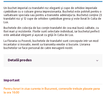
Un buchet imperial cu trandafiri roz eleganti și cupe de orhidee imperiale
cymbidium cu o culoare grena impresionanta. Buchetul este potrivit pentru o
sarbatoare speciala sau pentru a transmite admirația ta. Buchetul conține 23
trandafiri roz și 12 cupe de orhidee cymbidium grena și este livrat în Cutia de
Lux.
Buchetele din colecția de lux conțin trandafiri de cea mai bună calitate, cu
flori mari și rezistente. Florile sunt selectate individual, iar buchetul perfect
este ambalat elegant și așezat cu grijă în Cutia de Lux.
La Floraria cu Povesti, buchetele de trandafiri sunt concepute intr-un mod
incantator si inovativ, menit sa transmita emotie si bucurie. Livrarea
buchetelor se face personal de catre mesagerii nostri.
Detalii produs
Important
Pentru livrari in ziua curenta in Bucuresti, comenzile trebuie plasate pana
la ora 16:00