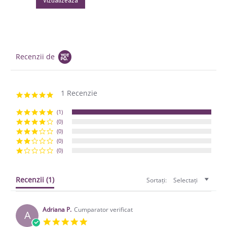
Vizualizeaza
Recenzii de
1 Recenzie
5.0 star rating
(1)
(0)
(0)
(0)
(0)
Recenzii
(1)
Sortați:
Selectați
Adriana P.
Cumparator verificat
A
5.0 star rating