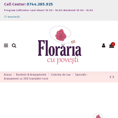
Call Center:
0744.385.925
Program CallCenter: Luni-Vineri: 10:00 - 16:00; Weekend: 10:00 - 13:00
Favorite (
0
)
0
Acasa
Buchete & Aranjamente
Colectia de Lux
Specials -
Aranjament cu 300 trandafiri rosii