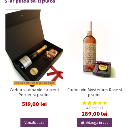
S-ar putea sa-ti placa
Disponibil doar la comanda
Cadou sampanie Laurent
Cadou vin Mysterium Rose si
Perrier si praline
praline
5.0 star rat
519,00 lei
4 Recenzii
289,00 lei
Vizualizeaza
Adauga in cos