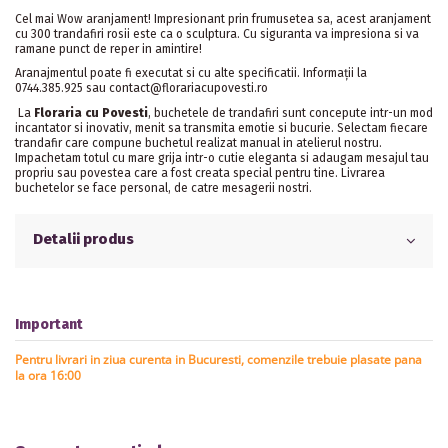
Cel mai Wow aranjament! Impresionant prin frumusetea sa, acest aranjament
cu 300 trandafiri rosii este ca o sculptura. Cu siguranta va impresiona si va
ramane punct de reper in amintire!
Aranajmentul poate fi executat si cu alte specificatii. Informații la
0744.385.925 sau contact@florariacupovesti.ro
La
Floraria cu Povesti
, buchetele de trandafiri sunt concepute intr-un mod
incantator si inovativ, menit sa transmita emotie si bucurie. Selectam fiecare
trandafir care compune buchetul realizat manual in atelierul nostru.
Impachetam totul cu mare grija intr-o cutie eleganta si adaugam mesajul tau
propriu sau povestea care a fost creata special pentru tine. Livrarea
buchetelor se face personal, de catre mesagerii nostri.
Detalii produs
Important
Pentru livrari in ziua curenta in Bucuresti, comenzile trebuie plasate pana
la ora 16:00