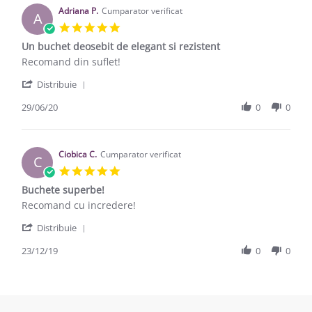
Adriana P.
Cumparator verificat
A
5.0 star rating
Un buchet deosebit de elegant si rezistent
Review by Adriana P. on 29 Jun 2020
review stating Un buchet deosebit de elegant si rezistent
Recomand din suflet!
' Share Review by Adriana P. on 29 Jun 2020
Distribuie
29/06/20
0
0
Ciobica C.
Cumparator verificat
C
5.0 star rating
Buchete superbe!
Review by Ciobica C. on 23 Dec 2019
review stating Buchete superbe!
Recomand cu incredere!
' Share Review by Ciobica C. on 23 Dec 2019
Distribuie
23/12/19
0
0