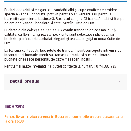
Buchet deosebit si elegant cu trandafiri albi și cupe exotice de orhidee
speciale vanda Chocolate, potrivit pentru o aniversare sau pentru a
transmite aprecierea ta sinceră. Buchetul conține 23 trandafiri albi și 6 cupe
de orhidee vanda Chocolate și este livrat în Cutia de Lux.
Buchetele din colecția de flori de lux conțin trandafiri de cea mai bună
calitate, cu flori mari și rezistente. Florile sunt selectate individual, iar
buchetul perfect este ambalat elegant și așezat cu grijă în noua Cutie de
Lux.
La Floraria cu Povesti, buchetele de trandafiri sunt concepute intr-un mod
incantator si inovativ, menit sa transmita emotie si bucurie. Livrarea
buchetelor se face personal, de catre mesagerii nostri .
Pentru mai multe informatii ne puteți contacta la numarul: 0744.385.925
Detalii produs
Important
Pentru livrari in ziua curenta in Bucuresti, comenzile trebuie plasate pana
la ora 16:00