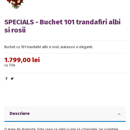
SPECIALS - Buchet 101 trandafiri albi
si rosii
Buchet cu
101 trandafiri albi si rosii, matasosi si eleganti.
1.799,00 lei
cu TVA
Descriere
O mare de dragoste. Este ceea ce simţi şi vrei să-i transmiţi. Iar cuvintele