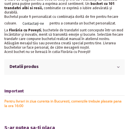
sunt prea puţine pentru a exprima acest sentiment. Un
buchet cu 101
trandafiri albi si rosii,
combinatie ce exprimă o iubire adevărată și
durabilă.
Buchetul poate fi personalizat cu combinația dorită de fire pentru fiecare
culoare.
pentru a comanda un buchet personalizat.
Contactați-ne
La
Florăria cu Poveşti
, buchetele de trandafiri sunt concepute într-un mod
încântător şi inovativ, menit să transmită emoţie şi bucurie. Selectăm fiecare
trandafir care compune buchetul realizat manual în atelierul nostru.
Adăugăm mesajul tău sau povestea creată special pentru tine. Livrarea
buchetelor se face personal, de către mesagerii noştri.
Acest buchet nu se livrează în cutia Florăria cu Poveşti!
Detalii produs
Important
Pentru livrari in ziua curenta in Bucuresti, comenzile trebuie plasate pana
la ora 16:00
S-ar putea sa-ti placa