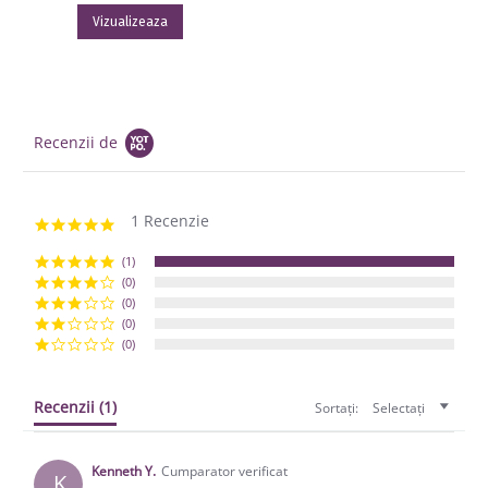
Vizualizeaza
Recenzii de
1 Recenzie
5.0 star rating
(1)
(0)
(0)
(0)
(0)
Recenzii
(1)
Sortați:
Selectați
Kenneth Y.
Cumparator verificat
K