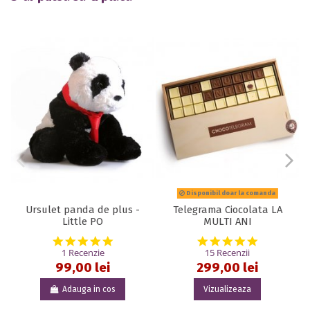
Disponibil doar la comanda
Ursulet panda de plus -
Telegrama Ciocolata LA
Little PO
MULTI ANI
5.0 star rating
5.0 star rat
1 Recenzie
15 Recenzii
99,00 lei
299,00 lei
Adauga in cos
Vizualizeaza