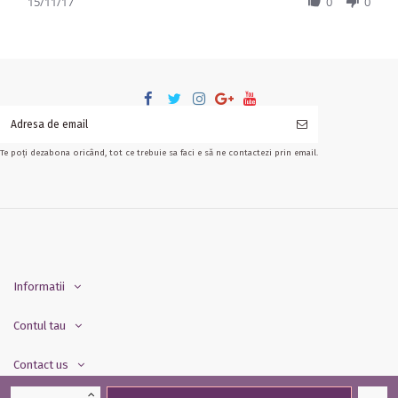
15/11/17
0
0
Te poți dezabona oricând, tot ce trebuie sa faci e să ne contactezi prin email.
Informatii
Contul tau
Contact us