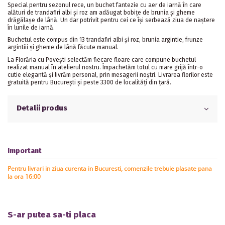
Special pentru sezonul rece, un buchet fantezie cu aer de iarnă în care
alături de trandafiri albi și roz am adăugat bobițe de brunia și gheme
drăgălașe de lână. Un dar potrivit pentru cei ce își serbează ziua de naștere
în lunile de iarnă.
Buchetul este compus din 13 trandafiri albi și roz, brunia argintie, frunze
argintiii și gheme de lână făcute manual.
La Florăria cu Povești selectăm fiecare floare care compune buchetul
realizat manual în atelierul nostru. Împachetăm totul cu mare grijă într-o
cutie elegantă și livrăm personal, prin mesagerii noștri. Livrarea florilor este
gratuită pentru București și peste 3300 de localități din țară.
Detalii produs
Important
Pentru livrari in ziua curenta in Bucuresti, comenzile trebuie plasate pana
la ora 16:00
S-ar putea sa-ti placa