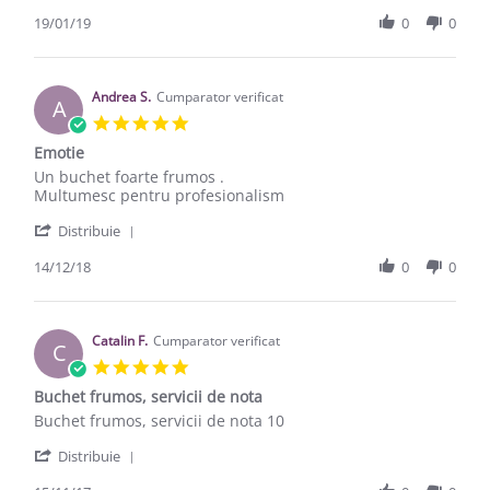
19/01/19
0
0
Andrea S.
Cumparator verificat
A
5.0 star rating
Emotie
Review by Andrea S. on 14 Dec 2018
review stating Emotie
Un buchet foarte frumos .
Multumesc pentru profesionalism
' Share Review by Andrea S. on 14 Dec 2018
Distribuie
14/12/18
0
0
Catalin F.
Cumparator verificat
C
5.0 star rating
Buchet frumos, servicii de nota
Review by Catalin F. on 15 Nov 2017
review stating Buchet frumos, servicii de nota
Buchet frumos, servicii de nota 10
' Share Review by Catalin F. on 15 Nov 2017
Distribuie