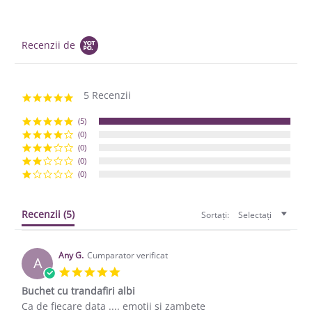
Recenzii de
5 Recenzii
5.0 star rating
(5)
(0)
(0)
(0)
(0)
Recenzii
(5)
Sortați:
Selectați
Any G.
Cumparator verificat
A
5.0 star rating
Buchet cu trandafiri albi
Review by Any G. on 7 Jan 2021
review stating Buchet cu trandafiri albi
Ca de fiecare data .... emotii si zambete