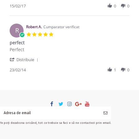
15/02/17
0
0
Robert A.
Cumparator verificat
R
5.0 star rating
perfect
Review by Robert A. on 23 Feb 2014
review stating perfect
Perfect
' Share Review by Robert A. on 23 Feb 2014
Distribuie
23/02/14
1
0
Te poți dezabona oricând, tot ce trebuie sa faci e să ne contactezi prin email.