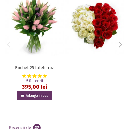
Buchet 25 lalele roz
5.0 star rating
5 Recenzii
395,00 lei
Adauga in cos
Recenzii de