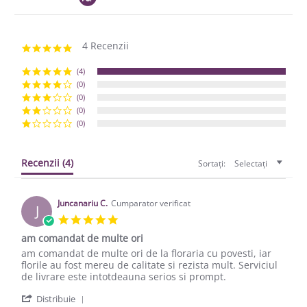
4 Recenzii
5.0 star rating
(4)
(0)
(0)
(0)
(0)
Recenzii
(4)
Sortați:
Selectați
Juncanariu C.
Cumparator verificat
J
5.0 star rating
am comandat de multe ori
Review by Juncanariu C. on 24 Apr 2017
review stating am comandat de multe ori
am comandat de multe ori de la floraria cu povesti, iar
florile au fost mereu de calitate si rezista mult. Serviciul
de livrare este intotdeauna serios si prompt.
' Share Review by Juncanariu C. on 24 Apr 2017
Distribuie