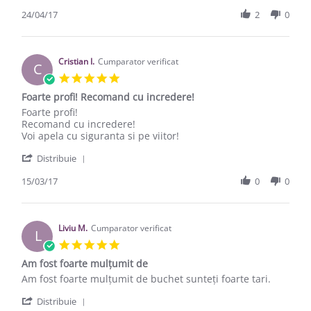
24/04/17
2
0
Cristian I.
Cumparator verificat
C
5.0 star rating
Foarte profi! Recomand cu incredere!
Review by Cristian I. on 15 Mar 2017
review stating Foarte profi! Recomand cu incredere!
Foarte profi!
Recomand cu incredere!
Voi apela cu siguranta si pe viitor!
' Share Review by Cristian I. on 15 Mar 2017
Distribuie
15/03/17
0
0
Liviu M.
Cumparator verificat
L
5.0 star rating
Am fost foarte mulțumit de
Review by Liviu M. on 15 Feb 2017
review stating Am fost foarte mulțumit de
Am fost foarte mulțumit de buchet sunteți foarte tari.
' Share Review by Liviu M. on 15 Feb 2017
Distribuie