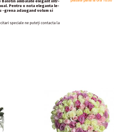
plasate pana la ora 16:00
e Balotin
ambalate elegant intr-
nual. Pentru o nota eleganta le-
su -grena adaugand volum si
itari speciale ne puteți contacta la