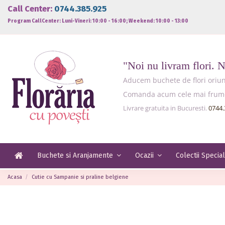
Call Center:
0744.385.925
Program CallCenter: Luni-Vineri: 10:00 - 16:00; Weekend: 10:00 - 13:00
"Noi nu livram flori. 
Aducem buchete de flori oriund
Comanda acum cele mai frumoas
Livrare gratuita in Bucuresti.
0744.
Buchete si Aranjamente
Ocazii
Colectii Specia
Acasa
Cutie cu Sampanie si praline belgiene