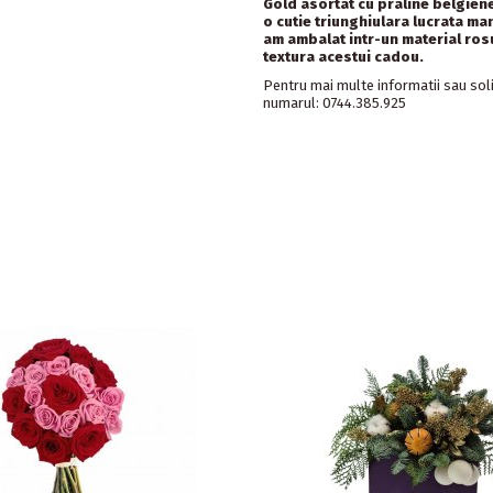
Gold asortat cu praline belgien
o cutie triunghiulara lucrata ma
am ambalat intr-un material ro
textura acestui cadou.
Pentru mai multe informatii sau solic
numarul: 0744.385.925