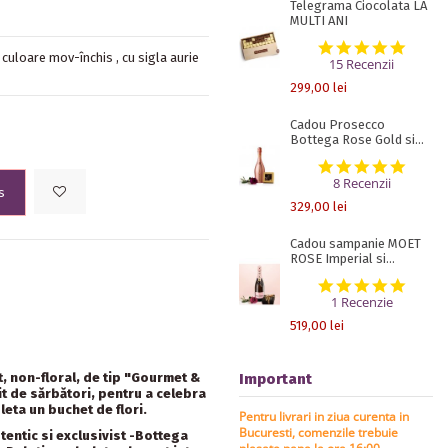
Telegrama Ciocolata LA
MULTI ANI
5.0 st
 culoare mov-închis , cu sigla aurie
15 Recenzii
299,00 lei
Cadou Prosecco
Bottega Rose Gold si...
5.0 st
8 Recenzii
s
329,00 lei
Cadou sampanie MOET
ROSE Imperial si...
5.0 st
1 Recenzie
519,00 lei
, non-floral, de tip "Gourmet &
Important
it de sărbători, pentru a celebra
eta un buchet de flori.
Pentru livrari in ziua curenta in
Bucuresti, comenzile trebuie
entic si exclusivist -Bottega