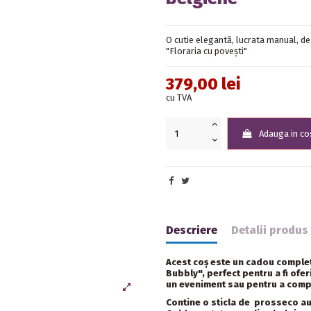
O cutie elegantă, lucrata manual, de
"Floraria cu povești"
379,00 lei
cu TVA
Adauga in co
Descriere
Detalii produs
Acest coș este un cadou complet
Bubbly", perfect pentru a fi ofer
un eveniment sau pentru a compl
Contine o sticla de prosseco aut