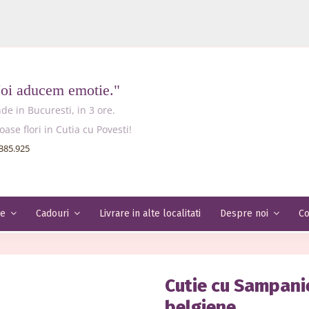
Noi aducem emotie."
e in Bucuresti, in 3 ore.
e flori in Cutia cu Povesti!
385.925
Livrare in alte localitati
Co
le
Cadouri
Despre noi
Cutie cu Sampanie
belgiene