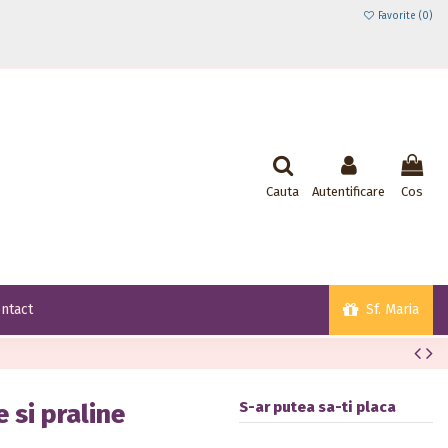
Favorite (
0
)
Cauta
Autentificare
Cos
Sf. Maria
ntact
S-ar putea sa-ti placa
 si praline