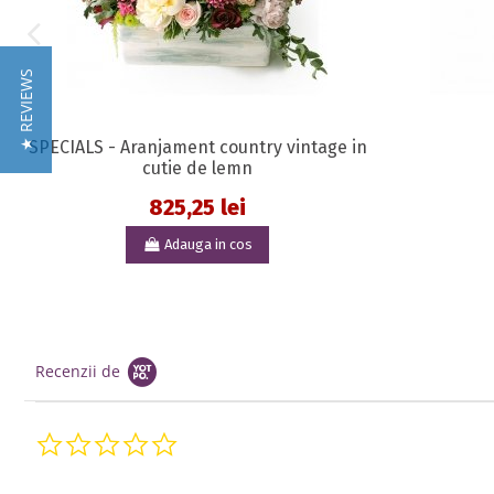
★ REVIEWS
SPECIALS - Aranjament country vintage in
cutie de lemn
825,25 lei
Adauga in cos
Recenzii de
0.0 star rating