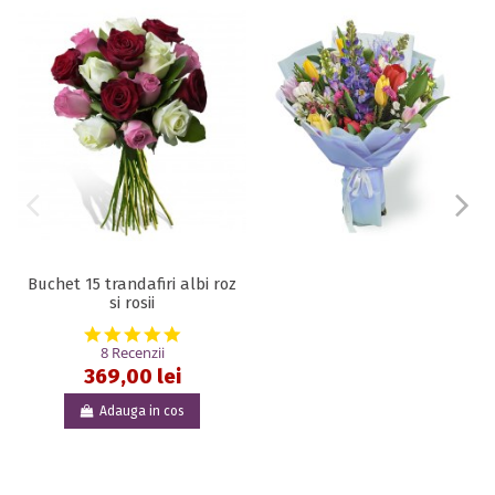
Buchet 15 trandafiri albi roz
si rosii
5.0 star rating
8 Recenzii
369,00 lei
Adauga in cos