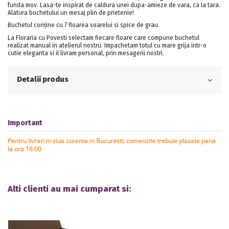
funda mov. Lasa-te inspirat de caldura unei dupa-amieze de vara, ca la tara.
Alatura buchetului un mesaj plin de prietenie!
Buchetul conține cu 7 floarea soarelui si spice de grau.
La Floraria cu Povesti selectam fiecare floare care compune buchetul
realizat manual in atelierul nostru. Impachetam totul cu mare grija intr-o
cutie eleganta si il livram personal, prin mesagerii nostri.
Detalii produs
Important
Pentru livrari in ziua curenta in Bucuresti, comenzile trebuie plasate pana
la ora 16:00
Alti clienti au mai cumparat si: