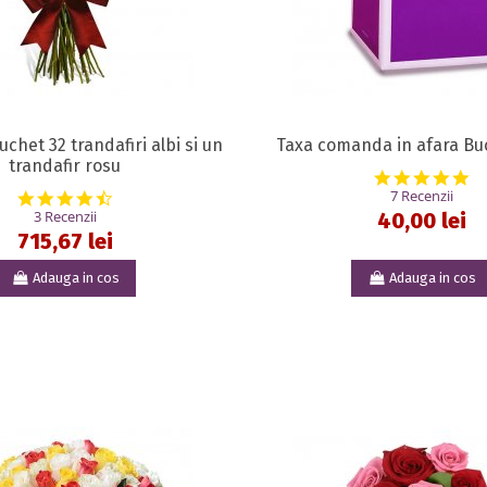
chet 32 trandafiri albi si un
Taxa comanda in afara Buc
trandafir rosu
5.
7 Recenzii
4.7 star rating
3 Recenzii
40,00 lei
715,67 lei
Adauga in cos
Adauga in cos