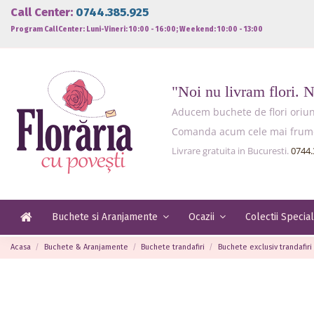
Call Center:
0744.385.925
Program CallCenter: Luni-Vineri: 10:00 - 16:00; Weekend: 10:00 - 13:00
"Noi nu livram flori. 
Aducem buchete de flori oriund
Comanda acum cele mai frumoas
Livrare gratuita in Bucuresti.
0744.
Buchete si Aranjamente
Ocazii
Colectii Specia
Acasa
Buchete & Aranjamente
Buchete trandafiri
Buchete exclusiv trandafiri