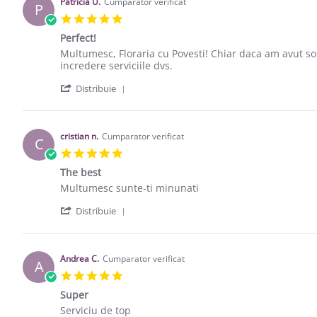
Patricia U.
Cumparator verificat
P
5.0 star rating
Perfect!
Review by Patricia U. on 29 Dec 2020
review stating Perfect!
Multumesc, Floraria cu Povesti! Chiar daca am avut soli
incredere serviciile dvs.
' Share Review by Patricia U. on 29 Dec
Distribuie
cristian n.
Cumparator verificat
C
5.0 star rating
The best
Review by cristian n. on 12 Oct 2020
review stating The best
Multumesc sunte-ti minunati
' Share Review by cristian n. on 12 Oct 
Distribuie
Andrea C.
Cumparator verificat
A
5.0 star rating
Super
Review by Andrea C. on 6 Oct 2018
review stating Super
Serviciu de top