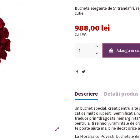
Buchete elegante de 51 trandafiri, rea
cutie.
988,00 lei
cu TVA
Adauga in co
Descriere
Detalii produs
Un buchet special, creat pentru a te 
cat de mult o iubesti. Semnificatia n
traduce prin "dragoste nemarginita".
pentru a iti reinnoi juramintele de d
te poate ajuta mai bine decat orice a
La Floraria cu Povesti, buchetele de