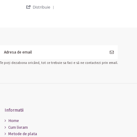
' Share Review by Andrea C. on 6 Oct 2
Distribuie
Te poți dezabona oricând, tot ce trebuie sa faci e să ne contactezi prin email.
Informatii
Home
Cum livram
Metode de plata