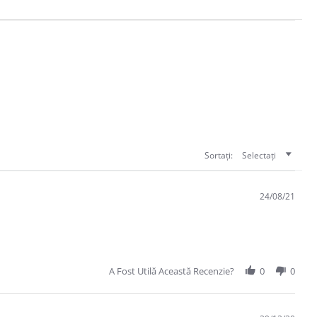
Sortați:
Selectați
24/08/21
A Fost Utilă Această Recenzie?
0
0