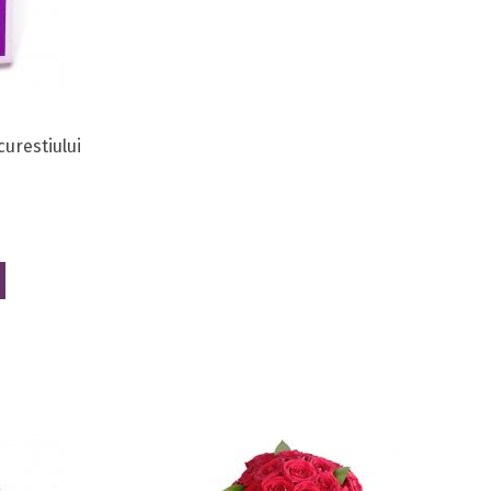
urestiului
0 star rating