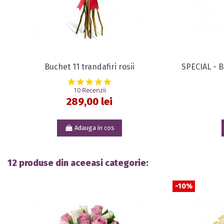
Buchet 11 trandafiri rosii
SPECIAL - Bu
4.9 star rating
10 Recenzii
289,00 lei
Adauga in cos
12 produse din aceeasi categorie:
-10%