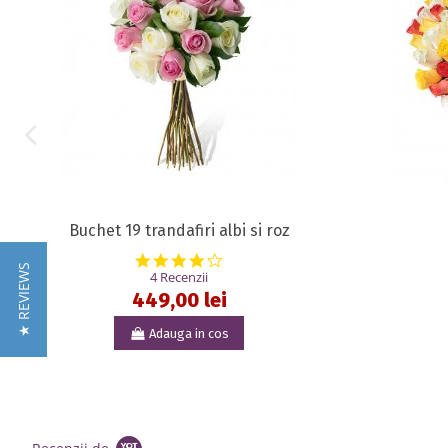
Buchet 19 trandafiri albi si roz
4.0 star rating
★ REVIEWS
4 Recenzii
449,00 lei
Adauga in cos