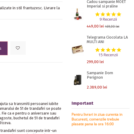
Cadou sampanie MOET
Imperial si praline
lizate in stil frantuzesc. Livrare la
5.0 st
9 Recenzii
449,00 lei
469,00 lei
Telegrama Ciocolata LA
MULTI ANI
s
5.0 st
15 Recenzii
299,00 lei
Sampanie Dom
Perignon
2.389,00 lei
Important
ajuta sa transmiti persoanei iubite
umarului de 51 de trandafiri se poate
 Fie ca e pentru o aniversare sau
Pentru livrari in ziua curenta in
ragoste, buchetul de 51 de trandafiri
Bucuresti, comenzile trebuie
ltceva.
plasate pana la ora 16:00
 trandafiri sunt concepute intr-un