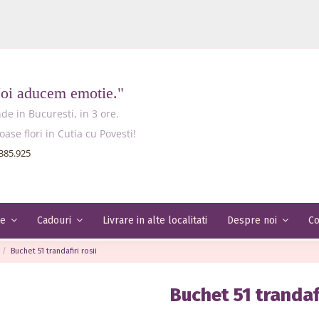
Noi aducem emotie."
e in Bucuresti, in 3 ore.
e flori in Cutia cu Povesti!
385.925
Livrare in alte localitati
Co
le
Cadouri
Despre noi
Buchet 51 trandafiri rosii
Buchet 51 trandafi