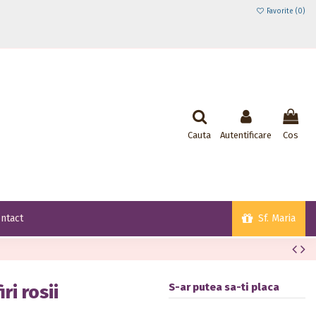
Favorite (
0
)
Cauta
Autentificare
Cos
Sf. Maria
ntact
S-ar putea sa-ti placa
ri rosii