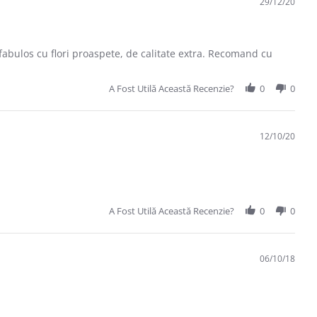
29/12/20
 fabulos cu flori proaspete, de calitate extra. Recomand cu
A Fost Utilă Această Recenzie?
0
0
12/10/20
A Fost Utilă Această Recenzie?
0
0
06/10/18