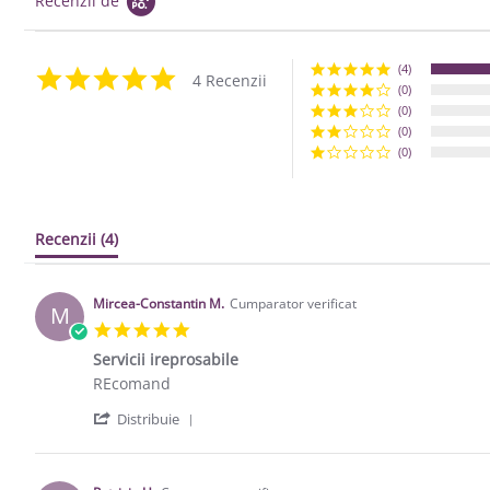
Recenzii de
(4)
5.0 star rating
4 Recenzii
(0)
(0)
(0)
(0)
Recenzii
(4)
Mircea-Constantin M.
Cumparator verificat
M
5.0 star rating
Servicii ireprosabile
Review by Mircea-Constantin M. on 24 Aug 2021
review stating Servicii ireprosabile
REcomand
' Share Review by Mircea-Constantin M
Distribuie