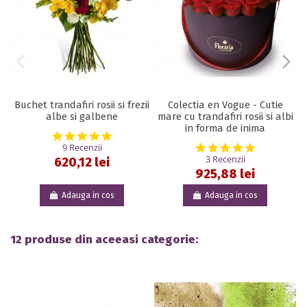
Buchet trandafiri rosii si frezii
Colectia en Vogue - Cutie
albe si galbene
mare cu trandafiri rosii si albi
in forma de inima
5.0 star rating
5.0 star rat
9 Recenzii
3 Recenzii
620,12 lei
925,88 lei
Adauga in cos
Adauga in cos
12 produse din aceeasi categorie: